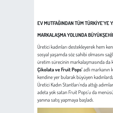
Çevre
EV MUTFAĞINDAN TÜM TÜRKİYE’YE Y
Galeri
MARKALAŞMA YOLUNDA BÜYÜKŞEHİR
Günün İçinden
Üretici kadınları destekleyerek hem ke
Vefat İlanları
sosyal yaşamda söz sahibi olmasını sağ
üretim sürecinin markalaşmasında da ka
Tarih
Çikolata ve Fruit Pops’
adlı markanın ku
Hukuk
kendine yer bularak büyüyen kadınlarda
Üretici Kadın Stantları’nda attığı adıml
Tarım
adeta yok satan Fruit Pops’u da menüsün
yanına satış yapmaya başladı.
Son Dakika