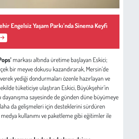
hir Engelsiz Yaşam Parkı’nda Sinema Keyfi
Pops’
markası altında üretime başlayan Eskici;
çek bir meyve dokusu kazandırarak, Mersin’de
everek yediği dondurmaları özenle hazırlayan ve
kilde tüketiciye ulaştıran Eskici, Büyükşehir’in
uğu dayanışma sayesinde de günden düne büyümeye
daha da gelişmeleri için desteklerini sürdüren
 medya kullanımı ve paketleme gibi eğitimler ile