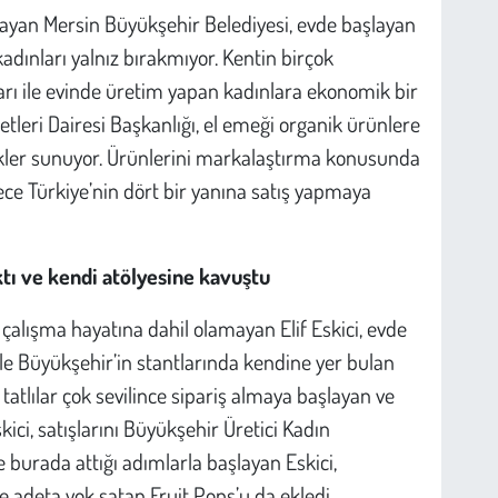
layan Mersin Büyükşehir Belediyesi, evde başlayan
ınları yalnız bırakmıyor. Kentin birçok
arı ile evinde üretim yapan kadınlara ekonomik bir
tleri Dairesi Başkanlığı, el emeği organik ürünlere
kler sunuyor. Ürünlerini markalaştırma konusunda
ece Türkiye’nin dört bir yanına satış yapmaya
tı ve kendi atölyesine kavuştu
 çalışma hayatına dahil olamayan Elif Eskici, evde
ile Büyükşehir’in stantlarında kendine yer bulan
 tatlılar çok sevilince sipariş almaya başlayan ve
ici, satışlarını Büyükşehir Üretici Kadın
e burada attığı adımlarla başlayan Eskici,
deta yok satan Fruit Pops’u da ekledi.