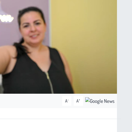
-
+
A
A