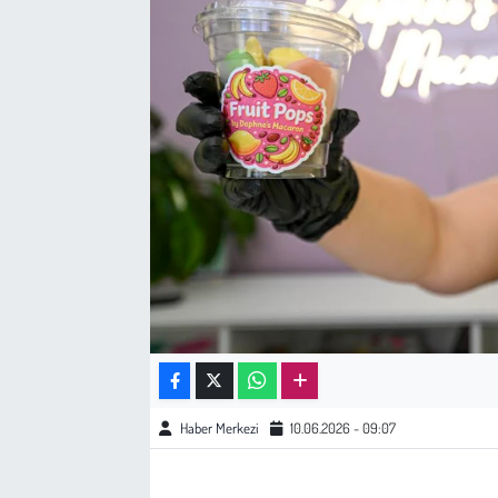
Sağlık
Kadın
Emek
Spor
Çocuk
Kültür Sanat
Bilim - Teknoloji
Haber Merkezi
10.06.2026 - 09:07
İnsan Hakları
Hayvan Hakları