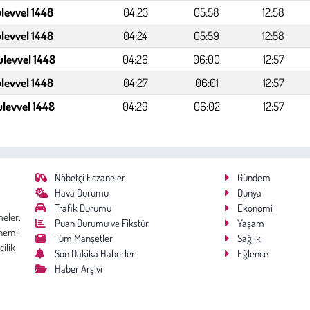
levvel 1448
04:23
05:58
12:58
levvel 1448
04:24
05:59
12:58
ulevvel 1448
04:26
06:00
12:57
ulevvel 1448
04:27
06:01
12:57
ulevvel 1448
04:29
06:02
12:57
Nöbetçi Eczaneler
Gündem
Hava Durumu
Dünya
Trafik Durumu
Ekonomi
meler;
Puan Durumu ve Fikstür
Yaşam
nemli
Tüm Manşetler
Sağlık
cilik
Son Dakika Haberleri
Eğlence
Haber Arşivi