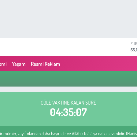
EU
55,
STE
64,
GRA
omi
Yaşam
Resmi Reklam
657
BİS
13.
BIT
64.
DO
47,
ÖĞLE VAKTINE KALAN SÜRE
04:35:06
ir mümin, zayıf olandan daha hayırlıdır ve Allâhü Teâlâ'ya daha sevimlidir. (Hadis-