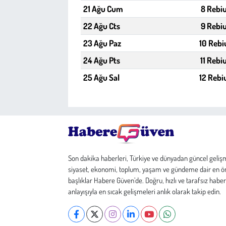
21 Ağu Cum
8 Rebiu
22 Ağu Cts
9 Rebiu
23 Ağu Paz
10 Rebi
24 Ağu Pts
11 Rebi
25 Ağu Sal
12 Rebi
Son dakika haberleri, Türkiye ve dünyadan güncel geliş
siyaset, ekonomi, toplum, yaşam ve gündeme dair en ö
başlıklar Habere Güven’de. Doğru, hızlı ve tarafsız haber
anlayışıyla en sıcak gelişmeleri anlık olarak takip edin.