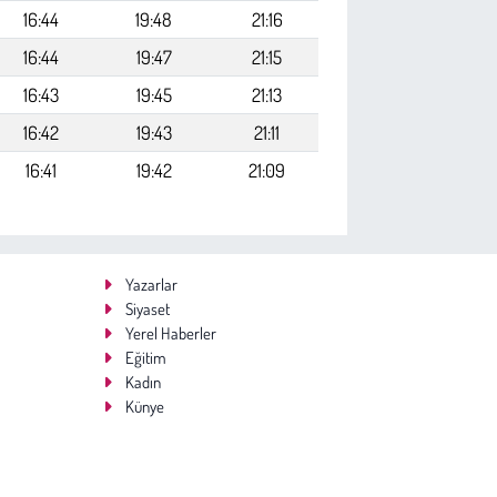
16:44
19:48
21:16
16:44
19:47
21:15
16:43
19:45
21:13
16:42
19:43
21:11
16:41
19:42
21:09
Yazarlar
Siyaset
Yerel Haberler
Eğitim
Kadın
Künye