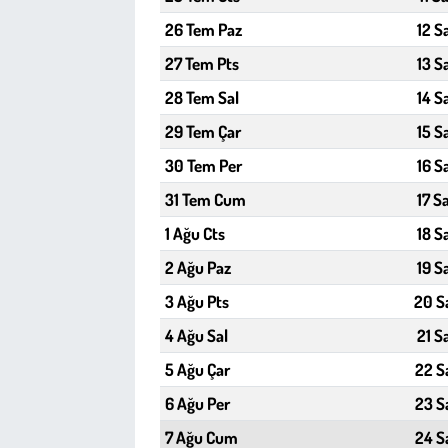
26 Tem Paz
12 S
Çevre
27 Tem Pts
13 S
28 Tem Sal
14 S
Galeri
29 Tem Çar
15 S
Günün İçinden
30 Tem Per
16 S
31 Tem Cum
17 S
Vefat İlanları
1 Ağu Cts
18 S
Tarih
2 Ağu Paz
19 S
3 Ağu Pts
20 S
Hukuk
4 Ağu Sal
21 S
Tarım
5 Ağu Çar
22 S
6 Ağu Per
23 S
Son Dakika
7 Ağu Cum
24 S