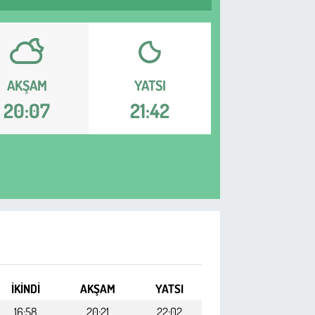
AKŞAM
YATSI
20:07
21:42
İKINDI
AKŞAM
YATSI
16:58
20:21
22:02