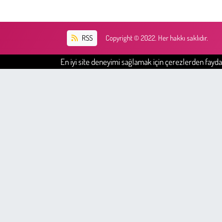
RSS
Copyright © 2022. Her hakkı saklıdır.
En iyi site deneyimi sağlamak için çerezlerden faydal