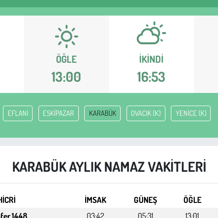
ÖĞLE
İKINDI
13:00
16:53
EFLANİ
ESKİPAZAR
KARABÜK
OVACIK (K)
YENİCE (K)
KARABÜK AYLIK NAMAZ VAKITLERI
HİCRİ
İMSAK
GÜNEŞ
ÖĞLE
afer 1448
03:42
05:31
13:01