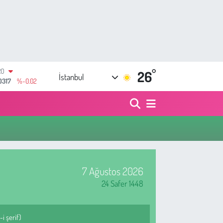
RO
0317
%-0.02
°
26
RLİN
İstanbul
2463
%0.07
M ALTIN
4.81
%1.44
T100
799
%70
COIN
360,53
%-0.76
LAR
7143
%0.16
7 Ağustos 2026
24 Safer 1448
i şerif)