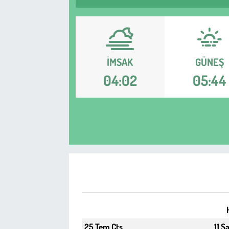
Sağlık
Kadın
İMSAK
GÜNEŞ
Emek
04:02
05:44
Spor
Çocuk
Kültür Sanat
Bilim - Teknoloji
İnsan Hakları
25 Tem Cts
11 S
Hayvan Hakları