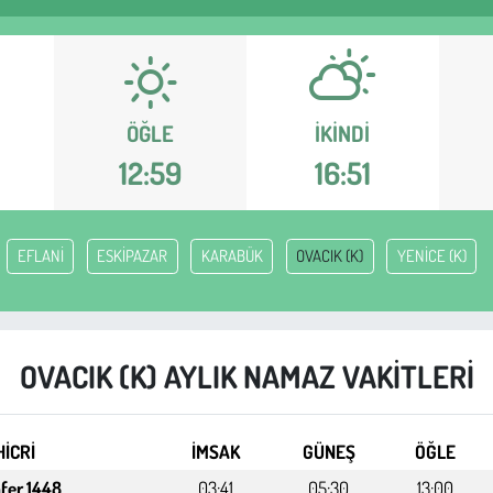
ÖĞLE
İKINDI
12:59
16:51
EFLANİ
ESKİPAZAR
KARABÜK
OVACIK (K)
YENİCE (K)
OVACIK (K) AYLIK NAMAZ VAKITLERI
HİCRİ
İMSAK
GÜNEŞ
ÖĞLE
afer 1448
03:41
05:30
13:00