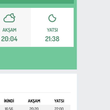
AKŞAM
YATSI
20:04
21:38
İKINDI
AKŞAM
YATSI
16:56
20:20
22:00