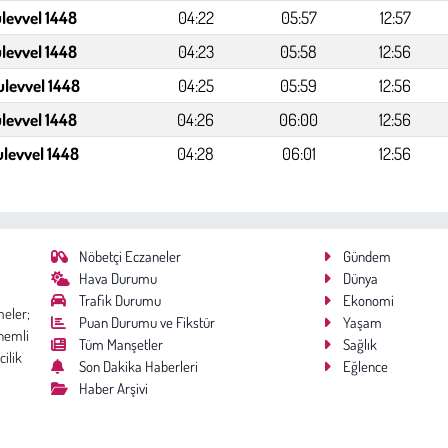
levvel 1448
04:22
05:57
12:57
levvel 1448
04:23
05:58
12:56
ulevvel 1448
04:25
05:59
12:56
ulevvel 1448
04:26
06:00
12:56
ulevvel 1448
04:28
06:01
12:56
Nöbetçi Eczaneler
Gündem
Hava Durumu
Dünya
Trafik Durumu
Ekonomi
meler;
Puan Durumu ve Fikstür
Yaşam
nemli
Tüm Manşetler
Sağlık
cilik
Son Dakika Haberleri
Eğlence
Haber Arşivi