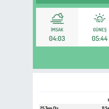
Sağlık
Kadın
İMSAK
GÜNEŞ
Emek
04:03
05:44
Spor
Çocuk
Kültür Sanat
Bilim - Teknoloji
İnsan Hakları
25 Tem Cts
11 S
Hayvan Hakları