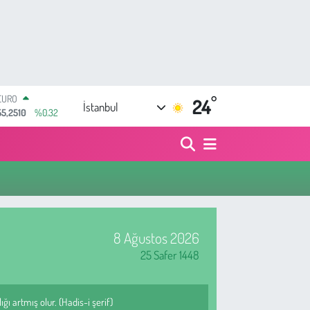
EURO
55,2510
%0.32
°
24
STERLİN
İstanbul
64,4811
%0.38
GRAM ALTIN
6660.55
%0.03
BİST100
13.779
%-14
BITCOIN
64.959,79
%1.11
DOLAR
47,7436
%0.18
8 Ağustos 2026
25 Safer 1448
ı artmış olur. (Hadis-i şerif)