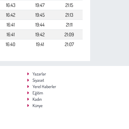
16:43
19:47
21:15
16:42
19:45
21:13
16:41
19:44
21:11
16:41
19:42
21:09
16:40
19:41
21:07
Yazarlar
Siyaset
Yerel Haberler
Eğitim
Kadın
Künye