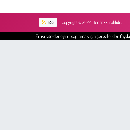
RSS
Copyright © 2022. Her hakkı saklıdır.
En iyi site deneyimi sağlamak için çerezlerden faydal