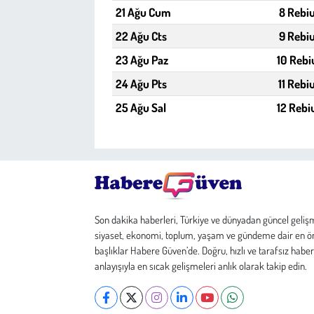
21 Ağu Cum
8 Rebiu
22 Ağu Cts
9 Rebiu
23 Ağu Paz
10 Rebi
24 Ağu Pts
11 Rebi
25 Ağu Sal
12 Rebi
Son dakika haberleri, Türkiye ve dünyadan güncel geliş
siyaset, ekonomi, toplum, yaşam ve gündeme dair en ö
başlıklar Habere Güven’de. Doğru, hızlı ve tarafsız haber
anlayışıyla en sıcak gelişmeleri anlık olarak takip edin.