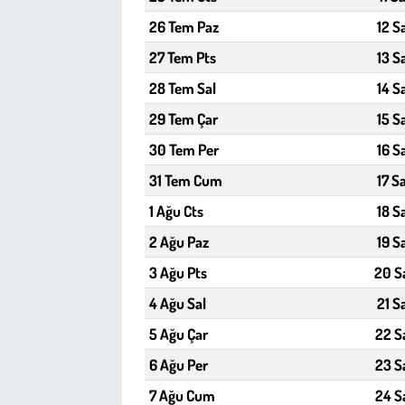
26 Tem Paz
12 S
Çevre
27 Tem Pts
13 S
28 Tem Sal
14 S
Galeri
29 Tem Çar
15 S
Günün İçinden
30 Tem Per
16 S
31 Tem Cum
17 S
Vefat İlanları
1 Ağu Cts
18 S
Tarih
2 Ağu Paz
19 S
3 Ağu Pts
20 S
Hukuk
4 Ağu Sal
21 S
Tarım
5 Ağu Çar
22 S
6 Ağu Per
23 S
Son Dakika
7 Ağu Cum
24 S