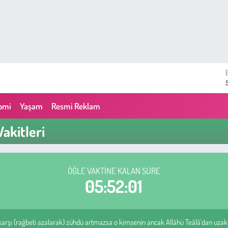
omi
Yaşam
Resmi Reklam
akitleri
ÖĞLE VAKTINE KALAN SÜRE
05:52:00
arşı (rağbeti azalarak) zühdü artmazsa o kimsenin ancak Allâhü Teâlâ'dan uzaklığ