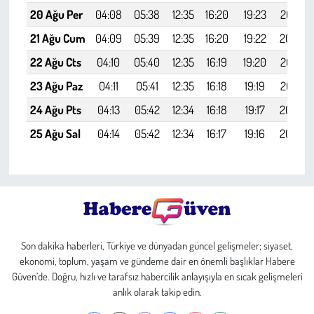
20 Ağu Per
04:08
05:38
12:35
16:20
19:23
20:47
21 Ağu Cum
04:09
05:39
12:35
16:20
19:22
20:46
22 Ağu Cts
04:10
05:40
12:35
16:19
19:20
20:44
23 Ağu Paz
04:11
05:41
12:35
16:18
19:19
20:42
24 Ağu Pts
04:13
05:42
12:34
16:18
19:17
20:40
25 Ağu Sal
04:14
05:42
12:34
16:17
19:16
20:39
Son dakika haberleri, Türkiye ve dünyadan güncel gelişmeler; siyaset,
ekonomi, toplum, yaşam ve gündeme dair en önemli başlıklar Habere
Güven’de. Doğru, hızlı ve tarafsız habercilik anlayışıyla en sıcak gelişmeleri
anlık olarak takip edin.