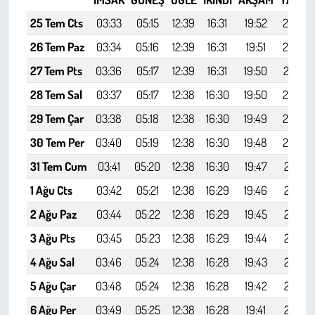
Kent
25 Tem Cts
03:33
05:15
12:39
16:31
19:52
21:27
Eğlence
26 Tem Paz
03:34
05:16
12:39
16:31
19:51
21:25
27 Tem Pts
03:36
05:17
12:39
16:31
19:50
21:24
28 Tem Sal
03:37
05:17
12:38
16:30
19:50
21:23
29 Tem Çar
03:38
05:18
12:38
16:30
19:49
21:22
30 Tem Per
03:40
05:19
12:38
16:30
19:48
21:20
31 Tem Cum
03:41
05:20
12:38
16:30
19:47
21:19
1 Ağu Cts
03:42
05:21
12:38
16:29
19:46
21:17
2 Ağu Paz
03:44
05:22
12:38
16:29
19:45
21:16
3 Ağu Pts
03:45
05:23
12:38
16:29
19:44
21:15
4 Ağu Sal
03:46
05:24
12:38
16:28
19:43
21:13
5 Ağu Çar
03:48
05:24
12:38
16:28
19:42
21:12
6 Ağu Per
03:49
05:25
12:38
16:28
19:41
21:10