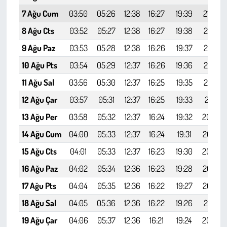
7 Ağu Cum
03:50
05:26
12:38
16:27
19:39
21:09
8 Ağu Cts
03:52
05:27
12:38
16:27
19:38
21:07
9 Ağu Paz
03:53
05:28
12:38
16:26
19:37
21:05
10 Ağu Pts
03:54
05:29
12:37
16:26
19:36
21:04
11 Ağu Sal
03:56
05:30
12:37
16:25
19:35
21:02
12 Ağu Çar
03:57
05:31
12:37
16:25
19:33
21:01
13 Ağu Per
03:58
05:32
12:37
16:24
19:32
20:59
14 Ağu Cum
04:00
05:33
12:37
16:24
19:31
20:57
15 Ağu Cts
04:01
05:33
12:37
16:23
19:30
20:56
16 Ağu Paz
04:02
05:34
12:36
16:23
19:28
20:54
17 Ağu Pts
04:04
05:35
12:36
16:22
19:27
20:52
18 Ağu Sal
04:05
05:36
12:36
16:22
19:26
20:51
19 Ağu Çar
04:06
05:37
12:36
16:21
19:24
20:49