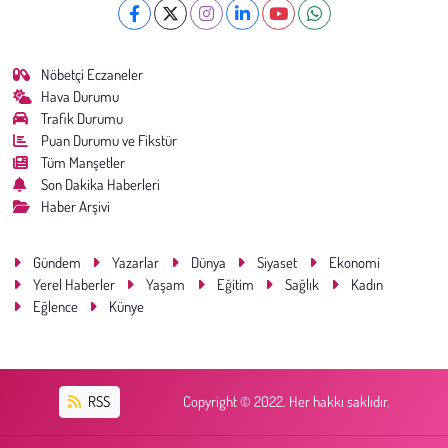
Nöbetçi Eczaneler
Hava Durumu
Trafik Durumu
Puan Durumu ve Fikstür
Tüm Manşetler
Son Dakika Haberleri
Haber Arşivi
Gündem
Yazarlar
Dünya
Siyaset
Ekonomi
Yerel Haberler
Yaşam
Eğitim
Sağlık
Kadın
Eğlence
Künye
RSS
Copyright © 2022. Her hakkı saklıdır.