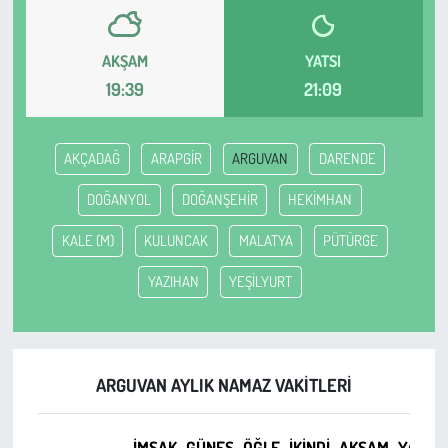
Çevre
AKŞAM
YATSI
19:39
21:09
Galeri
Günün İçinden
AKÇADAĞ
ARAPGİR
ARGUVAN
DARENDE
Vefat İlanları
DOĞANYOL
DOĞANŞEHİR
HEKİMHAN
KALE (M)
KULUNCAK
MALATYA
PÜTÜRGE
Tarih
YAZIHAN
YEŞİLYURT
Hukuk
Tarım
ARGUVAN AYLIK NAMAZ VAKITLERI
Son Dakika
İMSAK
GÜNEŞ
ÖĞLE
İKINDI
AKŞAM
YATSI