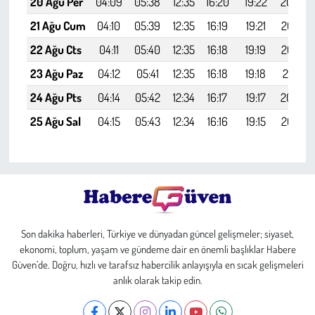
20 Ağu Per
04:09
05:38
12:35
16:20
19:22
20:46
21 Ağu Cum
04:10
05:39
12:35
16:19
19:21
20:44
22 Ağu Cts
04:11
05:40
12:35
16:18
19:19
20:42
23 Ağu Paz
04:12
05:41
12:35
16:18
19:18
20:41
24 Ağu Pts
04:14
05:42
12:34
16:17
19:17
20:39
25 Ağu Sal
04:15
05:43
12:34
16:16
19:15
20:37
Son dakika haberleri, Türkiye ve dünyadan güncel gelişmeler; siyaset,
ekonomi, toplum, yaşam ve gündeme dair en önemli başlıklar Habere
Güven’de. Doğru, hızlı ve tarafsız habercilik anlayışıyla en sıcak gelişmeleri
anlık olarak takip edin.