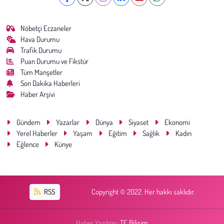
Nöbetçi Eczaneler
Hava Durumu
Trafik Durumu
Puan Durumu ve Fikstür
Tüm Manşetler
Son Dakika Haberleri
Haber Arşivi
Gündem
Yazarlar
Dünya
Siyaset
Ekonomi
Yerel Haberler
Yaşam
Eğitim
Sağlık
Kadın
Eğlence
Künye
RSS
Copyright © 2022. Her hakkı saklıdır.
Haber Yazılımı:
TE Bilişim