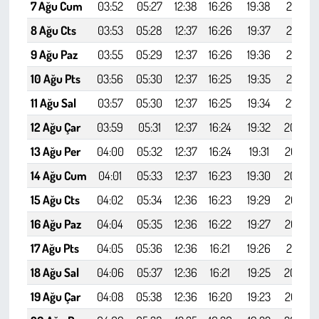
7 Ağu Cum
03:52
05:27
12:38
16:26
19:38
21:07
8 Ağu Cts
03:53
05:28
12:37
16:26
19:37
21:05
9 Ağu Paz
03:55
05:29
12:37
16:26
19:36
21:04
10 Ağu Pts
03:56
05:30
12:37
16:25
19:35
21:02
11 Ağu Sal
03:57
05:30
12:37
16:25
19:34
21:00
12 Ağu Çar
03:59
05:31
12:37
16:24
19:32
20:59
13 Ağu Per
04:00
05:32
12:37
16:24
19:31
20:57
14 Ağu Cum
04:01
05:33
12:37
16:23
19:30
20:56
15 Ağu Cts
04:02
05:34
12:36
16:23
19:29
20:54
16 Ağu Paz
04:04
05:35
12:36
16:22
19:27
20:52
17 Ağu Pts
04:05
05:36
12:36
16:21
19:26
20:51
18 Ağu Sal
04:06
05:37
12:36
16:21
19:25
20:49
19 Ağu Çar
04:08
05:38
12:36
16:20
19:23
20:47