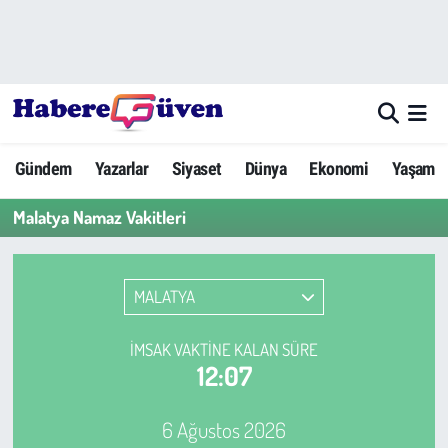
Gündem
Nöbetçi Eczaneler
Yazarlar
Hava Durumu
Gündem
Yazarlar
Siyaset
Dünya
Ekonomi
Yaşam
Dünya
Trafik Durumu
Malatya Namaz Vakitleri
Siyaset
Süper Lig Puan Durumu ve Fikstür
Ekonomi
Tüm Manşetler
MALATYA
Yaşam
Son Dakika Haberleri
İMSAK VAKTINE KALAN SÜRE
12:07
Yerel Haberler
Haber Arşivi
6 Ağustos 2026
Eğitim