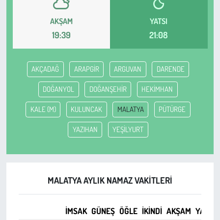
AKŞAM
YATSI
Çevre
19:39
21:08
Galeri
AKÇADAĞ
ARAPGİR
ARGUVAN
DARENDE
Günün İçinden
DOĞANYOL
DOĞANŞEHİR
HEKİMHAN
Vefat İlanları
KALE (M)
KULUNCAK
MALATYA
PÜTÜRGE
Tarih
YAZIHAN
YEŞİLYURT
Hukuk
Tarım
MALATYA AYLIK NAMAZ VAKITLERI
Son Dakika
İMSAK
GÜNEŞ
ÖĞLE
İKINDI
AKŞAM
YATSI