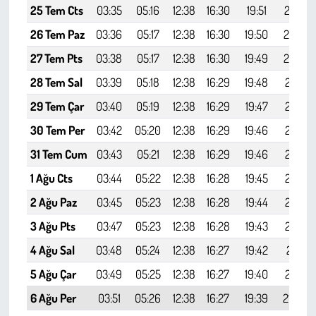
Kent
25 Tem Cts
03:35
05:16
12:38
16:30
19:51
21:24
26 Tem Paz
03:36
05:17
12:38
16:30
19:50
21:23
Eğlence
27 Tem Pts
03:38
05:17
12:38
16:30
19:49
21:22
28 Tem Sal
03:39
05:18
12:38
16:29
19:48
21:21
29 Tem Çar
03:40
05:19
12:38
16:29
19:47
21:19
30 Tem Per
03:42
05:20
12:38
16:29
19:46
21:18
31 Tem Cum
03:43
05:21
12:38
16:29
19:46
21:17
1 Ağu Cts
03:44
05:22
12:38
16:28
19:45
21:15
2 Ağu Paz
03:45
05:23
12:38
16:28
19:44
21:14
3 Ağu Pts
03:47
05:23
12:38
16:28
19:43
21:13
4 Ağu Sal
03:48
05:24
12:38
16:27
19:42
21:11
5 Ağu Çar
03:49
05:25
12:38
16:27
19:40
21:10
6 Ağu Per
03:51
05:26
12:38
16:27
19:39
21:08