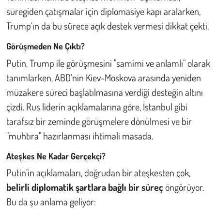
süregiden çatışmalar için diplomasiye kapı aralarken,
Çevre
Trump’ın da bu sürece açık destek vermesi dikkat çekti.
Görüşmeden Ne Çıktı?
Galeri
Putin, Trump ile görüşmesini "samimi ve anlamlı" olarak
Günün İçinden
tanımlarken, ABD’nin Kiev-Moskova arasında yeniden
müzakere süreci başlatılmasına verdiği desteğin altını
Vefat İlanları
çizdi. Rus liderin açıklamalarına göre, İstanbul gibi
tarafsız bir zeminde görüşmelere dönülmesi ve bir
Tarih
"muhtıra" hazırlanması ihtimali masada.
Hukuk
Ateşkes Ne Kadar Gerçekçi?
Tarım
Putin’in açıklamaları, doğrudan bir ateşkesten çok,
belirli diplomatik şartlara bağlı bir süreç
öngörüyor.
Son Dakika
Bu da şu anlama geliyor: