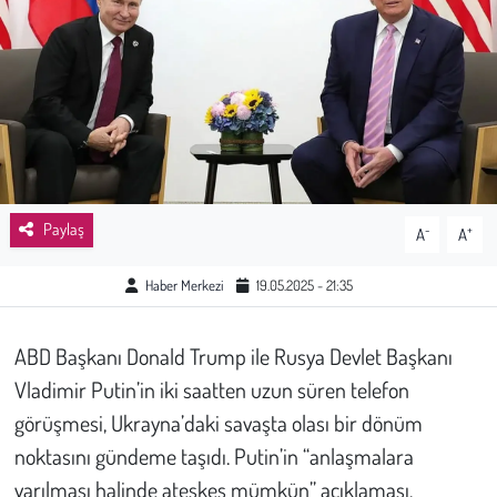
Sağlık
Kadın
Emek
Spor
Paylaş
-
+
A
A
Çocuk
Haber Merkezi
19.05.2025 - 21:35
Kültür Sanat
ABD Başkanı Donald Trump ile Rusya Devlet Başkanı
Bilim - Teknoloji
Vladimir Putin’in iki saatten uzun süren telefon
görüşmesi, Ukrayna’daki savaşta olası bir dönüm
İnsan Hakları
noktasını gündeme taşıdı. Putin’in “anlaşmalara
varılması halinde ateşkes mümkün” açıklaması,
Hayvan Hakları