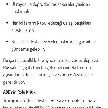
Kent
Ukrayna ile doğrudan müzakereler yeniden
başlamalı.
Eğlence
Her iki tarafın kabul edeceği uzlaşı başlıkları
oluşturulmalı.
Bu süreci destekleyecek uluslararası garantiler
gündeme gelebilir.
Bu şartlar, özellikle Ukrayna'nın toprak bütünlüğü ve
Rusya'nın işgal ettiği bölgeler üzerindeki tutumu
açısından oldukça karmaşık ve zorlu müzakereleri
gerektiriyor.
ABD’nin Rolü Kritik
Trump’ın ateşkesi desteklemesi ve müzakere masasını
teşvik etmesi, özellikle 2024 seçimleri sonrası ABD dış