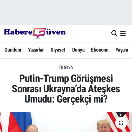
Gündem
Nöbetçi Eczaneler
Yazarlar
Hava Durumu
Gündem
Yazarlar
Siyaset
Dünya
Ekonomi
Yaşam
Dünya
Trafik Durumu
DÜNYA
Siyaset
Süper Lig Puan Durumu ve Fikstür
Putin-Trump Görüşmesi
Ekonomi
Tüm Manşetler
Sonrası Ukrayna’da Ateşkes
Umudu: Gerçekçi mi?
Yaşam
Son Dakika Haberleri
Yerel Haberler
Haber Arşivi
Eğitim