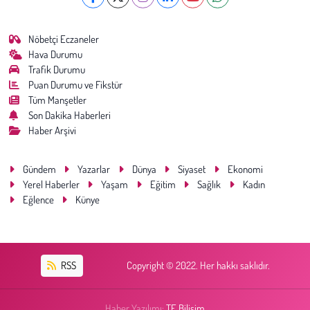
Nöbetçi Eczaneler
Hava Durumu
Trafik Durumu
Puan Durumu ve Fikstür
Tüm Manşetler
Son Dakika Haberleri
Haber Arşivi
Gündem
Yazarlar
Dünya
Siyaset
Ekonomi
Yerel Haberler
Yaşam
Eğitim
Sağlık
Kadın
Eğlence
Künye
RSS
Copyright © 2022. Her hakkı saklıdır.
Haber Yazılımı:
TE Bilişim