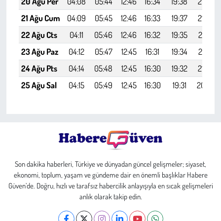
20 Ağu Per
04:08
05:44
12:46
16:34
19:38
21:08
21 Ağu Cum
04:09
05:45
12:46
16:33
19:37
21:06
22 Ağu Cts
04:11
05:46
12:46
16:32
19:35
21:04
23 Ağu Paz
04:12
05:47
12:45
16:31
19:34
21:02
24 Ağu Pts
04:14
05:48
12:45
16:30
19:32
21:00
25 Ağu Sal
04:15
05:49
12:45
16:30
19:31
20:58
Son dakika haberleri, Türkiye ve dünyadan güncel gelişmeler; siyaset,
ekonomi, toplum, yaşam ve gündeme dair en önemli başlıklar Habere
Güven’de. Doğru, hızlı ve tarafsız habercilik anlayışıyla en sıcak gelişmeleri
anlık olarak takip edin.