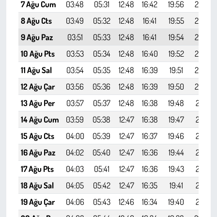
7 Ağu Cum
03:48
05:31
12:48
16:42
19:56
21:32
8 Ağu Cts
03:49
05:32
12:48
16:41
19:55
21:30
9 Ağu Paz
03:51
05:33
12:48
16:41
19:54
21:28
10 Ağu Pts
03:53
05:34
12:48
16:40
19:52
21:27
11 Ağu Sal
03:54
05:35
12:48
16:39
19:51
21:25
12 Ağu Çar
03:56
05:36
12:48
16:39
19:50
21:23
13 Ağu Per
03:57
05:37
12:48
16:38
19:48
21:21
14 Ağu Cum
03:59
05:38
12:47
16:38
19:47
21:19
15 Ağu Cts
04:00
05:39
12:47
16:37
19:46
21:17
16 Ağu Paz
04:02
05:40
12:47
16:36
19:44
21:15
17 Ağu Pts
04:03
05:41
12:47
16:36
19:43
21:14
18 Ağu Sal
04:05
05:42
12:47
16:35
19:41
21:12
19 Ağu Çar
04:06
05:43
12:46
16:34
19:40
21:10