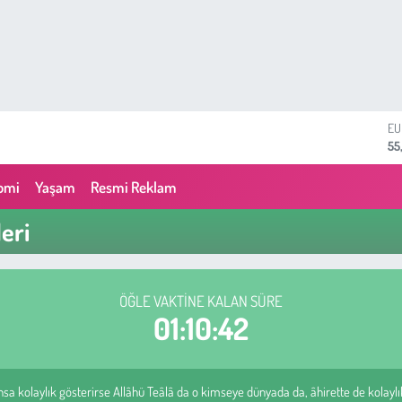
E
55
ST
64
GR
omi
Yaşam
Resmi Reklam
65
Bİ
eri
13
BI
64
D
47
ÖĞLE VAKTINE KALAN SÜRE
01:10:41
ahsa kolaylık gösterirse Allâhü Teâlâ da o kimseye dünyada da, âhirette de kolaylık