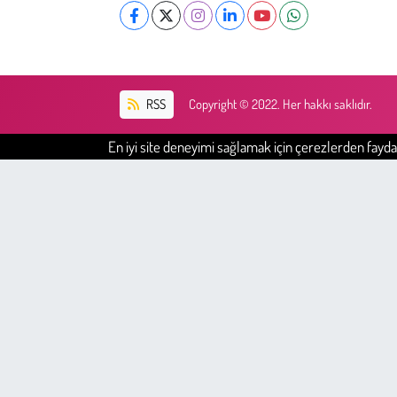
RSS
Copyright © 2022. Her hakkı saklıdır.
En iyi site deneyimi sağlamak için çerezlerden faydal