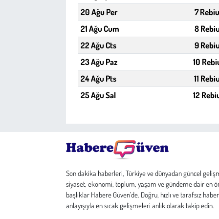
20 Ağu Per
7 Rebiu
21 Ağu Cum
8 Rebiu
22 Ağu Cts
9 Rebiu
23 Ağu Paz
10 Rebi
24 Ağu Pts
11 Rebi
25 Ağu Sal
12 Rebi
Son dakika haberleri, Türkiye ve dünyadan güncel geliş
siyaset, ekonomi, toplum, yaşam ve gündeme dair en ö
başlıklar Habere Güven’de. Doğru, hızlı ve tarafsız haber
anlayışıyla en sıcak gelişmeleri anlık olarak takip edin.