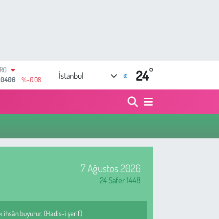
URO
,0406
%-0.08
°
24
ERLİN
İstanbul
,2143
%0
AM ALTIN
10.40
%0.45
ST100
.799
%70
TCOIN
.225,61
%-0.63
OLAR
,6704
%0
7 Ağustos 2026
24 Safer 1448
 ihsân buyurur. (Hadis-i şerif)