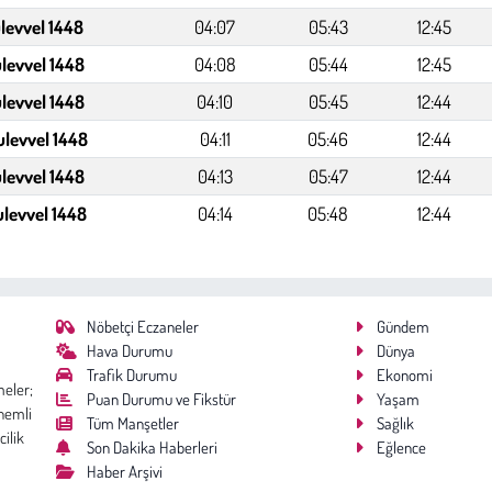
levvel 1448
04:07
05:43
12:45
levvel 1448
04:08
05:44
12:45
levvel 1448
04:10
05:45
12:44
ulevvel 1448
04:11
05:46
12:44
ulevvel 1448
04:13
05:47
12:44
ulevvel 1448
04:14
05:48
12:44
Nöbetçi Eczaneler
Gündem
Hava Durumu
Dünya
Trafik Durumu
Ekonomi
meler;
Puan Durumu ve Fikstür
Yaşam
nemli
Tüm Manşetler
Sağlık
cilik
Son Dakika Haberleri
Eğlence
Haber Arşivi