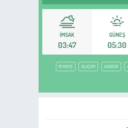
Sağlık
Kadın
İMSAK
GÜNEŞ
Emek
03:47
05:30
Spor
19 MAYIS
ALAÇAM
ASARCIK
Çocuk
Kültür Sanat
Bilim - Teknoloji
İnsan Hakları
Hayvan Hakları