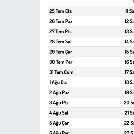
25 Tem Cts
11 S
Çevre
26 Tem Paz
12 S
Galeri
27 Tem Pts
13 S
28 Tem Sal
14 S
Günün İçinden
29 Tem Çar
15 S
Vefat İlanları
30 Tem Per
16 S
31 Tem Cum
17 S
Tarih
1 Ağu Cts
18 S
Hukuk
2 Ağu Paz
19 S
3 Ağu Pts
20 S
Tarım
4 Ağu Sal
21 S
Son Dakika
5 Ağu Çar
22 S
6 Ağu Per
23 S