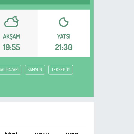
AKŞAM
YATSI
19:55
21:30
SALIPAZARI
SAMSUN
TEKKEKÖY