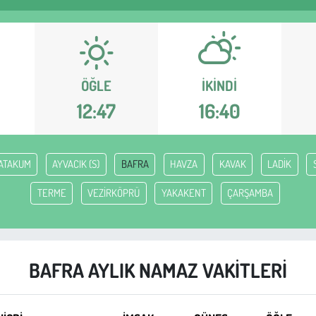
ÖĞLE
İKINDI
12:47
16:40
ATAKUM
AYVACIK (S)
BAFRA
HAVZA
KAVAK
LADİK
TERME
VEZİRKÖPRÜ
YAKAKENT
ÇARŞAMBA
BAFRA AYLIK NAMAZ VAKITLERI