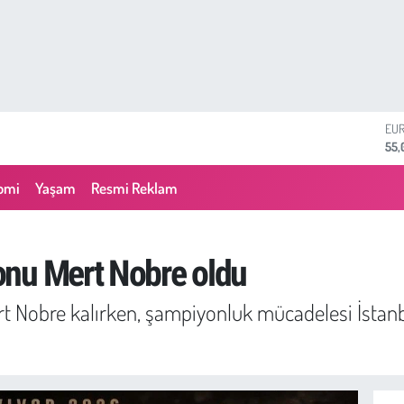
STE
64,
GRA
657
omi
Yaşam
Resmi Reklam
BİS
13.
BIT
64.
onu Mert Nobre oldu
DO
47,
t Nobre kalırken, şampiyonluk mücadelesi İstanbul
EU
55,