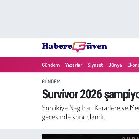
Gündem
Nöbetçi Eczaneler
Yazarlar
Hava Durumu
Dünya
Trafik Durumu
Gündem
Yazarlar
Siyaset
Dünya
Ekon
Siyaset
Süper Lig Puan Durumu ve Fikstür
GÜNDEM
Ekonomi
Tüm Manşetler
Survivor 2026 şampiy
Yaşam
Son Dakika Haberleri
Son ikiye Nagihan Karadere ve Mer
gecesinde sonuçlandı.
Yerel Haberler
Haber Arşivi
Eğitim