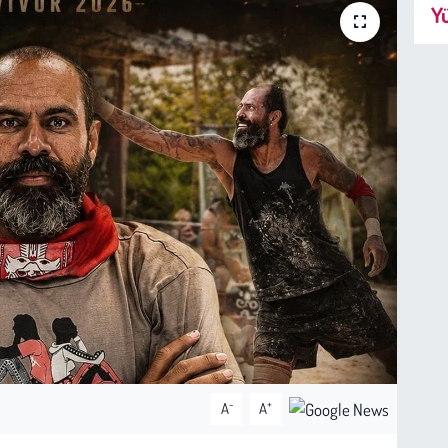
Yü
-
+
A
A