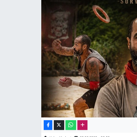
Sağlık
Kadın
Emek
Spor
Çocuk
Kültür Sanat
Bilim - Teknoloji
İnsan Hakları
Hayvan Hakları