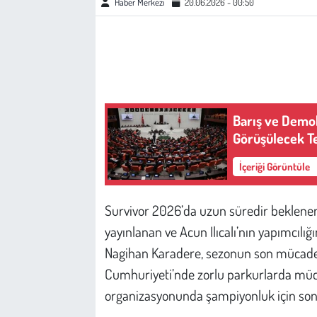
Haber Merkezi
20.06.2026 - 00:50
Çevre
Galeri
Günün İçinden
Barış ve Demok
Görüşülecek Tek
Vefat İlanları
İçeriği Görüntüle
Tarih
Survivor 2026’da uzun süredir beklenen
Hukuk
yayınlanan ve Acun Ilıcalı’nın yapımcılığ
Tarım
Nagihan Karadere, sezonun son mücadele
Cumhuriyeti’nde zorlu parkurlarda mücad
Son Dakika
organizasyonunda şampiyonluk için son k