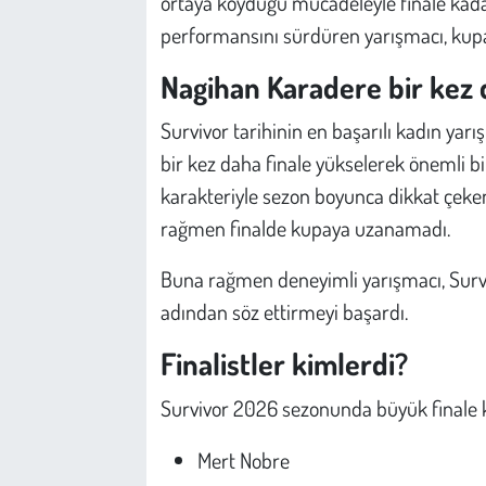
ortaya koyduğu mücadeleyle finale kada
performansını sürdüren yarışmacı, kupa
Nagihan Karadere bir kez d
Survivor tarihinin en başarılı kadın yar
bir kez daha finale yükselerek önemli bi
karakteriyle sezon boyunca dikkat çek
rağmen finalde kupaya uzanamadı.
Buna rağmen deneyimli yarışmacı, Surviv
adından söz ettirmeyi başardı.
Finalistler kimlerdi?
Survivor 2026 sezonunda büyük finale ka
Mert Nobre