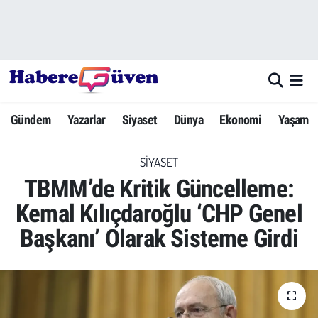
Gündem
Nöbetçi Eczaneler
Yazarlar
Hava Durumu
Gündem
Yazarlar
Siyaset
Dünya
Ekonomi
Yaşam
Dünya
Trafik Durumu
SIYASET
Siyaset
Süper Lig Puan Durumu ve Fikstür
TBMM’de Kritik Güncelleme:
Ekonomi
Tüm Manşetler
Kemal Kılıçdaroğlu ‘CHP Genel
Başkanı’ Olarak Sisteme Girdi
Yaşam
Son Dakika Haberleri
Yerel Haberler
Haber Arşivi
Eğitim