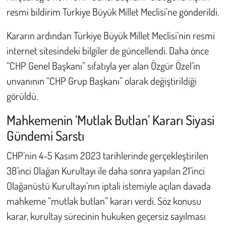
resmi bildirim Türkiye Büyük Millet Meclisi’ne gönderildi.
Çevre
Kararın ardından Türkiye Büyük Millet Meclisi’nin resmi
Galeri
internet sitesindeki bilgiler de güncellendi. Daha önce
“CHP Genel Başkanı” sıfatıyla yer alan Özgür Özel’in
Günün İçinden
unvanının “CHP Grup Başkanı” olarak değiştirildiği
görüldü.
Vefat İlanları
Mahkemenin ‘Mutlak Butlan’ Kararı Siyasi
Tarih
Gündemi Sarstı
Hukuk
CHP’nin 4-5 Kasım 2023 tarihlerinde gerçekleştirilen
38’inci Olağan Kurultayı ile daha sonra yapılan 21’inci
Tarım
Olağanüstü Kurultayı’nın iptali istemiyle açılan davada
mahkeme “mutlak butlan” kararı verdi. Söz konusu
Son Dakika
karar, kurultay sürecinin hukuken geçersiz sayılması