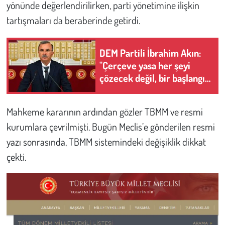
Kent
yönünde değerlendirilirken, parti yönetimine ilişkin
tartışmaları da beraberinde getirdi.
Eğlence
DEM Partili İbrahim Akın:
"Çerçeve yasa her şeyi
çözecek değil, bir başlangıç
yasası"
Mahkeme kararının ardından gözler TBMM ve resmi
kurumlara çevrilmişti. Bugün Meclis’e gönderilen resmi
yazı sonrasında, TBMM sistemindeki değişiklik dikkat
çekti.