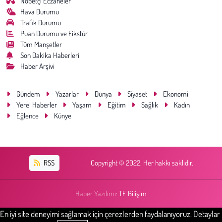
Nöbetçi Eczaneler
Hava Durumu
Trafik Durumu
Puan Durumu ve Fikstür
Tüm Manşetler
Son Dakika Haberleri
Haber Arşivi
Gündem
Yazarlar
Dünya
Siyaset
Ekonomi
Yerel Haberler
Yaşam
Eğitim
Sağlık
Kadın
Eğlence
Künye
RSS
Copyright © 2022. Her hakkı saklıdır.
Haber Yazılımı:
TE Bilişim
En iyi site deneyimi sağlamak için çerezlerden faydalanıyoruz. Detaylar