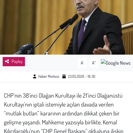
Sağlık
Kadın
Emek
Spor
Paylaş
-
+
A
A
Çocuk
Haber Merkezi
23.05.2026 - 18:30
Kültür Sanat
CHP’nin 38’inci Olağan Kurultayı ile 21’inci Olağanüstü
Bilim - Teknoloji
Kurultayı’nın iptali istemiyle açılan davada verilen
“mutlak butlan” kararının ardından dikkat çeken bir
İnsan Hakları
gelişme yaşandı. Mahkeme yazısıyla birlikte, Kemal
Kılıçdaroğlu’nun “CHP Genel Başkanı” olduğuna ilişkin
Hayvan Hakları