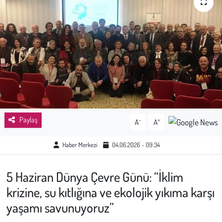
Sağlık
Kadın
Emek
Spor
Çocuk
Paylaş
-
+
A
A
Kültür Sanat
Haber Merkezi
04.06.2026 - 09:34
Bilim - Teknoloji
5 Haziran Dünya Çevre Günü: “İklim
krizine, su kıtlığına ve ekolojik yıkıma karşı
İnsan Hakları
yaşamı savunuyoruz”
Hayvan Hakları