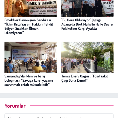
Emekliler Dayanışma Sendikası:
"Bu Dere Öldürüyor" Çığlığı:
“İklim Krizi Yaşam Hakkını Tehdit
Adana'da Dört Mahalle Halkı Çevre
Ediyor, Sıcaktan Ölmek
Felaketine Karşı Ayakta
İstemiyoruz”
Samandağ’da iklim ve barış
Temiz Enerji Çağrısı: "Fosil Yakıt
buluşması: “Savaşa karşı yaşamı
Çağı Sona Ermeli"
savunmak ortak mücadeledir”
Yorumlar