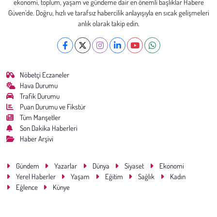
ekonomi, toplum, yaşam ve gündeme dair en önemli başlıklar Habere
Güven’de. Doğru, hızlı ve tarafsız habercilik anlayışıyla en sıcak gelişmeleri
anlık olarak takip edin.
Nöbetçi Eczaneler
Hava Durumu
Trafik Durumu
Puan Durumu ve Fikstür
Tüm Manşetler
Son Dakika Haberleri
Haber Arşivi
Gündem
Yazarlar
Dünya
Siyaset
Ekonomi
Yerel Haberler
Yaşam
Eğitim
Sağlık
Kadın
Eğlence
Künye