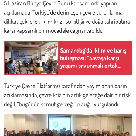
5 Haziran Dünya Çevre Günü kapsamında yapılan
açıklamada, Türkiye’de derinleşen çevre sorunlarına
Çevre
dikkat çekilerek iklim krizi, su kıtlığı ve doğa tahribatına
karşı kapsamlı bir mücadele çağrısı yapıldı.
Galeri
Günün İçinden
Samandağ’da iklim ve barış
buluşması: “Savaşa karşı
Vefat İlanları
yaşamı savunmak ortak
mücadeledir”
Tarih
Türkiye Çevre Platformu tarafından yayımlanan basın
Hukuk
açıklamasında, çevre krizinin artık geleceğe dair bir risk
değil, “bugünün somut gerçeği” olduğu vurgulandı.
Tarım
Son Dakika