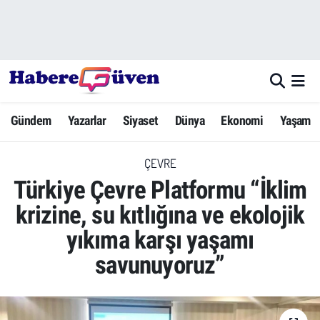
Gündem
Nöbetçi Eczaneler
Yazarlar
Hava Durumu
Gündem
Yazarlar
Siyaset
Dünya
Ekonomi
Yaşam
Dünya
Trafik Durumu
ÇEVRE
Siyaset
Süper Lig Puan Durumu ve Fikstür
Türkiye Çevre Platformu “İklim
Ekonomi
Tüm Manşetler
krizine, su kıtlığına ve ekolojik
yıkıma karşı yaşamı
Yaşam
Son Dakika Haberleri
savunuyoruz”
Yerel Haberler
Haber Arşivi
Eğitim