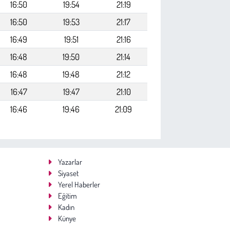
16:50
19:54
21:19
16:50
19:53
21:17
16:49
19:51
21:16
16:48
19:50
21:14
16:48
19:48
21:12
16:47
19:47
21:10
16:46
19:46
21:09
Yazarlar
Siyaset
Yerel Haberler
Eğitim
Kadın
Künye