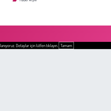
anıyoruz. Detaylar için lütfen tıklayın.
Tamam