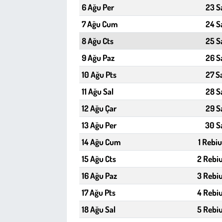
Kent
6 Ağu Per
23 S
7 Ağu Cum
24 S
Eğlence
8 Ağu Cts
25 S
9 Ağu Paz
26 S
10 Ağu Pts
27 S
11 Ağu Sal
28 S
12 Ağu Çar
29 S
13 Ağu Per
30 S
14 Ağu Cum
1 Rebiu
15 Ağu Cts
2 Rebiu
16 Ağu Paz
3 Rebiu
17 Ağu Pts
4 Rebiu
18 Ağu Sal
5 Rebiu