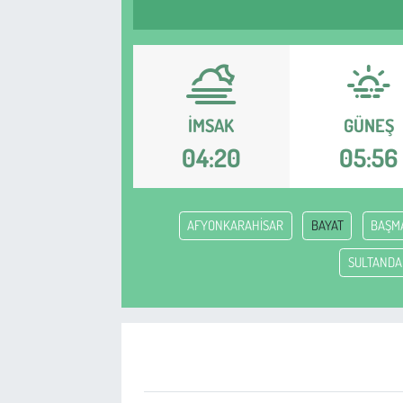
Sağlık
Kadın
İMSAK
GÜNEŞ
Emek
04:20
05:56
Spor
Çocuk
AFYONKARAHİSAR
BAYAT
BAŞM
Kültür Sanat
SULTANDA
Bilim - Teknoloji
İnsan Hakları
Hayvan Hakları