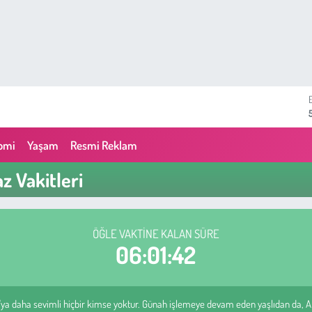
omi
Yaşam
Resmi Reklam
 Vakitleri
ÖĞLE VAKTINE KALAN SÜRE
06:01:41
ya daha sevimli hiçbir kimse yoktur. Günah işlemeye devam eden yaşlıdan da, Al