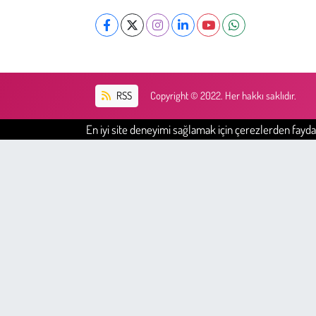
RSS
Copyright © 2022. Her hakkı saklıdır.
En iyi site deneyimi sağlamak için çerezlerden faydal