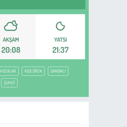
AKŞAM
YATSI
20:08
21:37
HOCALAR
KIZILÖREN
SANDIKLI
ŞUHUT