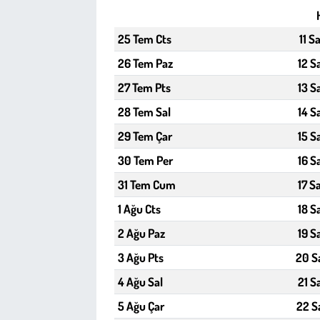
Çevre
25 Tem Cts
11 S
26 Tem Paz
12 S
Galeri
27 Tem Pts
13 S
Günün İçinden
28 Tem Sal
14 S
29 Tem Çar
15 S
Vefat İlanları
30 Tem Per
16 S
Tarih
31 Tem Cum
17 S
1 Ağu Cts
18 S
Hukuk
2 Ağu Paz
19 S
Tarım
3 Ağu Pts
20 S
4 Ağu Sal
21 S
Son Dakika
5 Ağu Çar
22 S