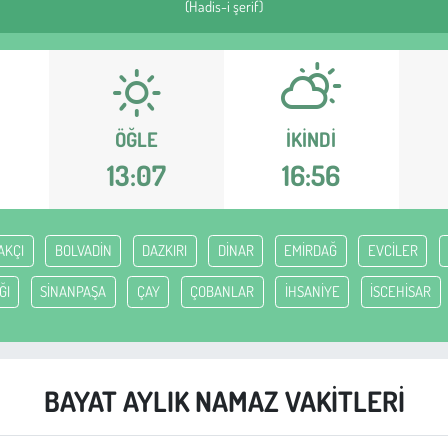
(Hadis-i şerif)
ÖĞLE
İKINDI
13:07
16:56
AKÇI
BOLVADİN
DAZKIRI
DİNAR
EMİRDAĞ
EVCİLER
ĞI
SİNANPAŞA
ÇAY
ÇOBANLAR
İHSANİYE
İSCEHİSAR
BAYAT AYLIK NAMAZ VAKITLERI