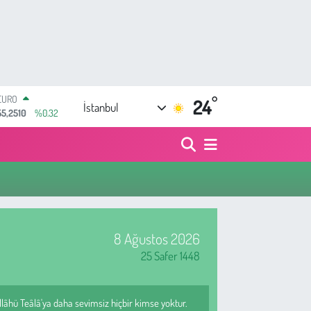
EURO
55,2510
%0.32
°
24
STERLİN
İstanbul
64,4811
%0.38
GRAM ALTIN
6660.55
%0.03
BİST100
13.779
%-14
BITCOIN
64.959,79
%1.11
DOLAR
47,7436
%0.18
8 Ağustos 2026
25 Safer 1448
lâhü Teâlâ'ya daha sevimsiz hiçbir kimse yoktur.