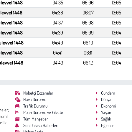
levvel 1448
04:35
06:06
13:05
levvel 1448
04:36
06:07
13:05
levvel 1448
04:37
06:08
13:05
levvel 1448
04:39
06:09
13:04
ulevvel 1448
04:40
06:10
13:04
ulevvel 1448
04:41
06:11
13:04
ulevvel 1448
04:43
06:12
13:04
Nöbetçi Eczaneler
Gündem
Hava Durumu
Dünya
Trafik Durumu
Ekonomi
meler;
Puan Durumu ve Fikstür
Yaşam
nemli
Tüm Manşetler
Sağlık
cilik
Son Dakika Haberleri
Eğlence
Haber Arşivi