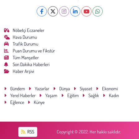
Nöbetçi Eczaneler
Hava Durumu
Trafik Durumu
Puan Durumu ve Fikstür
Tüm Manşetler
Son Dakika Haberleri
Haber Arşivi
Gündem
Yazarlar
Dünya
Siyaset
Ekonomi
Yerel Haberler
Yaşam
Eğitim
Sağlık
Kadın
Eğlence
Künye
RSS
Copyright © 2022. Her hakkı saklıdır.