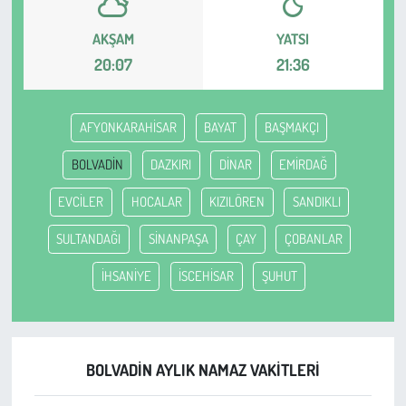
AKŞAM
YATSI
Çevre
20:07
21:36
Galeri
AFYONKARAHİSAR
BAYAT
BAŞMAKÇI
Günün İçinden
BOLVADİN
DAZKIRI
DİNAR
EMİRDAĞ
Vefat İlanları
EVCİLER
HOCALAR
KIZILÖREN
SANDIKLI
Tarih
SULTANDAĞI
SİNANPAŞA
ÇAY
ÇOBANLAR
Hukuk
İHSANİYE
İSCEHİSAR
ŞUHUT
Tarım
Son Dakika
BOLVADİN AYLIK NAMAZ VAKITLERI