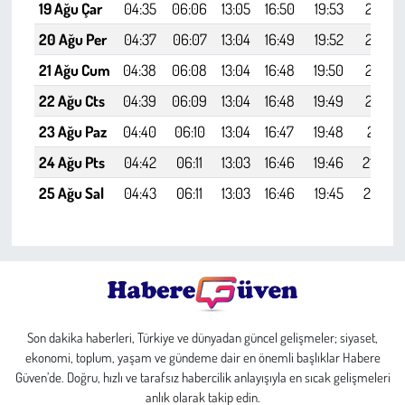
19 Ağu Çar
04:35
06:06
13:05
16:50
19:53
21:18
20 Ağu Per
04:37
06:07
13:04
16:49
19:52
21:16
21 Ağu Cum
04:38
06:08
13:04
16:48
19:50
21:14
22 Ağu Cts
04:39
06:09
13:04
16:48
19:49
21:13
23 Ağu Paz
04:40
06:10
13:04
16:47
19:48
21:11
24 Ağu Pts
04:42
06:11
13:03
16:46
19:46
21:09
25 Ağu Sal
04:43
06:11
13:03
16:46
19:45
21:07
Son dakika haberleri, Türkiye ve dünyadan güncel gelişmeler; siyaset,
ekonomi, toplum, yaşam ve gündeme dair en önemli başlıklar Habere
Güven’de. Doğru, hızlı ve tarafsız habercilik anlayışıyla en sıcak gelişmeleri
anlık olarak takip edin.