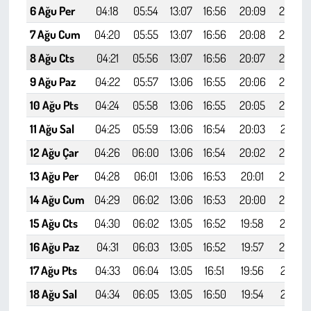
6 Ağu Per
04:18
05:54
13:07
16:56
20:09
21:39
7 Ağu Cum
04:20
05:55
13:07
16:56
20:08
21:37
8 Ağu Cts
04:21
05:56
13:07
16:56
20:07
21:36
9 Ağu Paz
04:22
05:57
13:06
16:55
20:06
21:34
10 Ağu Pts
04:24
05:58
13:06
16:55
20:05
21:33
11 Ağu Sal
04:25
05:59
13:06
16:54
20:03
21:31
12 Ağu Çar
04:26
06:00
13:06
16:54
20:02
21:29
13 Ağu Per
04:28
06:01
13:06
16:53
20:01
21:28
14 Ağu Cum
04:29
06:02
13:06
16:53
20:00
21:26
15 Ağu Cts
04:30
06:02
13:05
16:52
19:58
21:24
16 Ağu Paz
04:31
06:03
13:05
16:52
19:57
21:23
17 Ağu Pts
04:33
06:04
13:05
16:51
19:56
21:21
18 Ağu Sal
04:34
06:05
13:05
16:50
19:54
21:19