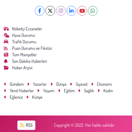
Nöbetçi Eczaneler
Hava Durumu
Trafik Durumu
Puan Durumu ve Fikstür
Tüm Manşetler
Son Dakika Haberleri
Haber Arşivi
Gündem
Yazarlar
Dünya
Siyaset
Ekonomi
Yerel Haberler
Yaşam
Eğitim
Sağlık
Kadın
Eğlence
Künye
RSS
Copyright © 2022. Her hakkı saklıdır.