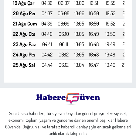
19 Ağu Çar
04:36
06:07
13:06
16:51
19:55
21:19
20 Ağu Per
04:37
06:08
13:06
16:50
19:53
21:18
21 Ağu Cum
04:39
06:09
13:05
16:50
19:52
21:16
22 Ağu Cts
04:40
06:10
13:05
16:49
19:50
21:14
23 Ağu Paz
04:41
06:11
13:05
16:48
19:49
21:13
24 Ağu Pts
04:42
06:12
13:05
16:48
19:48
21:11
25 Ağu Sal
04:44
06:12
13:04
16:47
19:46
21:09
Son dakika haberleri, Türkiye ve dünyadan güncel gelişmeler; siyaset,
ekonomi, toplum, yaşam ve gündeme dair en önemli başlıklar Habere
Güven’de. Doğru, hızlı ve tarafsız habercilik anlayışıyla en sıcak gelişmeleri
anlık olarak takip edin.