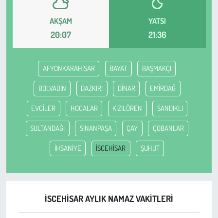
AKŞAM
YATSI
Çevre
20:07
21:36
Galeri
AFYONKARAHİSAR
BAYAT
BAŞMAKÇI
Günün İçinden
BOLVADİN
DAZKIRI
DİNAR
EMİRDAĞ
Vefat İlanları
EVCİLER
HOCALAR
KIZILÖREN
SANDIKLI
Tarih
SULTANDAĞI
SİNANPAŞA
ÇAY
ÇOBANLAR
Hukuk
İHSANİYE
İSCEHİSAR
ŞUHUT
Tarım
Son Dakika
İSCEHİSAR AYLIK NAMAZ VAKITLERI