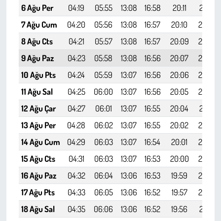
6 Ağu Per
04:19
05:55
13:08
16:58
20:11
21:41
7 Ağu Cum
04:20
05:56
13:08
16:57
20:10
21:39
8 Ağu Cts
04:21
05:57
13:08
16:57
20:09
21:38
9 Ağu Paz
04:23
05:58
13:08
16:56
20:07
21:36
10 Ağu Pts
04:24
05:59
13:07
16:56
20:06
21:34
11 Ağu Sal
04:25
06:00
13:07
16:56
20:05
21:33
12 Ağu Çar
04:27
06:01
13:07
16:55
20:04
21:31
13 Ağu Per
04:28
06:02
13:07
16:55
20:02
21:29
14 Ağu Cum
04:29
06:03
13:07
16:54
20:01
21:28
15 Ağu Cts
04:31
06:03
13:07
16:53
20:00
21:26
16 Ağu Paz
04:32
06:04
13:06
16:53
19:59
21:25
17 Ağu Pts
04:33
06:05
13:06
16:52
19:57
21:23
18 Ağu Sal
04:35
06:06
13:06
16:52
19:56
21:21