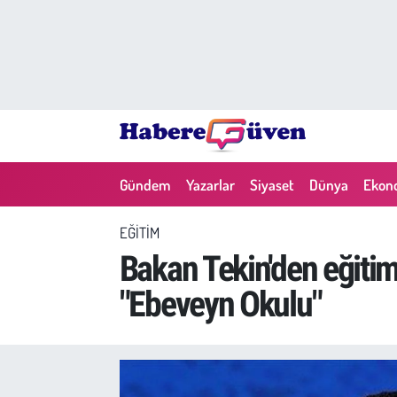
Gündem
Nöbetçi Eczaneler
Yazarlar
Hava Durumu
Dünya
Trafik Durumu
Gündem
Yazarlar
Siyaset
Dünya
Ekon
Siyaset
Süper Lig Puan Durumu ve Fikstür
EĞITIM
Ekonomi
Tüm Manşetler
Bakan Tekin'den eğitim
"Ebeveyn Okulu"
Yaşam
Son Dakika Haberleri
Yerel Haberler
Haber Arşivi
Eğitim