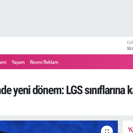
ST
64,
GR
657
omi
Yaşam
Resmi Reklam
BİS
13.
BI
64.
de yeni dönem: LGS sınıflarına k
DO
47,
EU
55
Yü