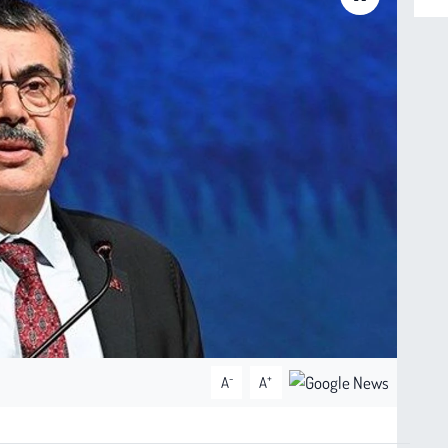
-
+
A
A