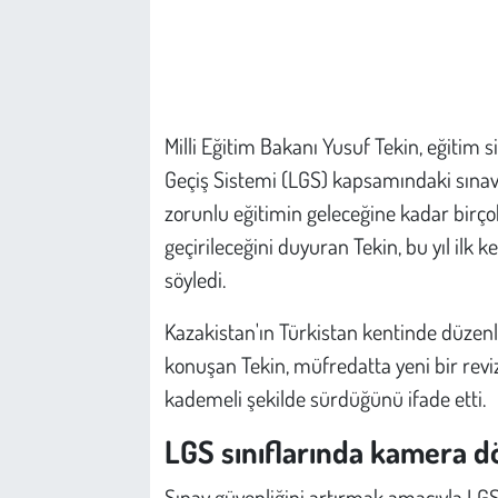
Çevre
Galeri
Milli Eğitim Bakanı Yusuf Tekin, eğitim s
Günün İçinden
Geçiş Sistemi (LGS) kapsamındaki sınav 
zorunlu eğitimin geleceğine kadar birçok
Vefat İlanları
geçirileceğini duyuran Tekin, bu yıl ilk 
söyledi.
Tarih
Kazakistan'ın Türkistan kentinde düzenl
Hukuk
konuşan Tekin, müfredatta yeni bir rev
Tarım
kademeli şekilde sürdüğünü ifade etti.
LGS sınıflarında kamera 
Son Dakika
Sınav güvenliğini artırmak amacıyla LGS'