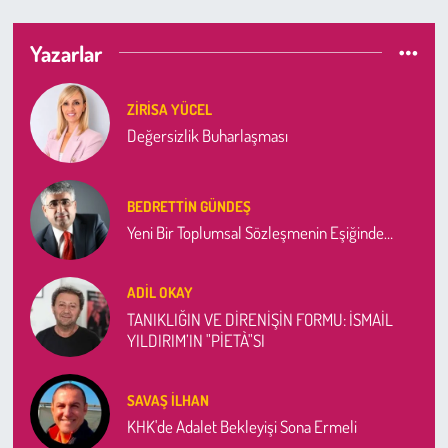
Kent
Yazarlar
Eğlence
ZIRISA YÜCEL
Değersizlik Buharlaşması
BEDRETTIN GÜNDEŞ
Yeni Bir Toplumsal Sözleşmenin Eşiğinde…
ADIL OKAY
TANIKLIĞIN VE DİRENİŞİN FORMU: İSMAİL
YILDIRIM’IN "PİETÀ"SI
SAVAŞ İLHAN
KHK'de Adalet Bekleyişi Sona Ermeli