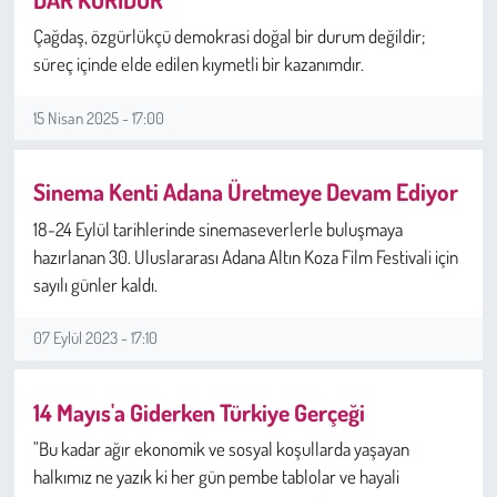
Çağdaş, özgürlükçü demokrasi doğal bir durum değildir;
Sağlık
süreç içinde elde edilen kıymetli bir kazanımdır.
Kadın
15 Nisan 2025 - 17:00
Emek
Sinema Kenti Adana Üretmeye Devam Ediyor
Spor
18-24 Eylül tarihlerinde sinemaseverlerle buluşmaya
hazırlanan 30. Uluslararası Adana Altın Koza Film Festivali için
Çocuk
sayılı günler kaldı.
Kültür Sanat
07 Eylül 2023 - 17:10
Bilim - Teknoloji
14 Mayıs'a Giderken Türkiye Gerçeği
İnsan Hakları
"Bu kadar ağır ekonomik ve sosyal koşullarda yaşayan
halkımız ne yazık ki her gün pembe tablolar ve hayali
Hayvan Hakları