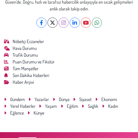
Güven’de. Doğru, hızlı ve tarafsız habercilik anlayışıyla en sıcak gelişmeleri
anlık olarak takip edin.
Nöbetçi Eczaneler
Hava Durumu
Trafik Durumu
Puan Durumu ve Fikstür
Tüm Manşetler
Son Dakika Haberleri
Haber Arşivi
Gündem
Yazarlar
Dünya
Siyaset
Ekonomi
Yerel Haberler
Yaşam
Eğitim
Sağlık
Kadın
Eğlence
Künye