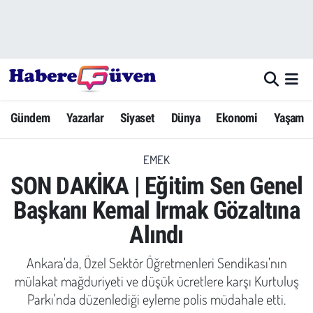
Gündem
Nöbetçi Eczaneler
Yazarlar
Hava Durumu
Gündem
Yazarlar
Siyaset
Dünya
Ekonomi
Yaşam
Dünya
Trafik Durumu
EMEK
Siyaset
Süper Lig Puan Durumu ve Fikstür
SON DAKİKA | Eğitim Sen Genel
Ekonomi
Tüm Manşetler
Başkanı Kemal Irmak Gözaltına
Alındı
Yaşam
Son Dakika Haberleri
Ankara'da, Özel Sektör Öğretmenleri Sendikası'nın
Yerel Haberler
Haber Arşivi
mülakat mağduriyeti ve düşük ücretlere karşı Kurtuluş
Parkı'nda düzenlediği eyleme polis müdahale etti.
Eğitim