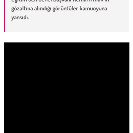
gözaltına alındığı görüntüler kamuoyuna
Çevre
yansıdı.
Galeri
Günün İçinden
Vefat İlanları
Tarih
Hukuk
Tarım
Son Dakika