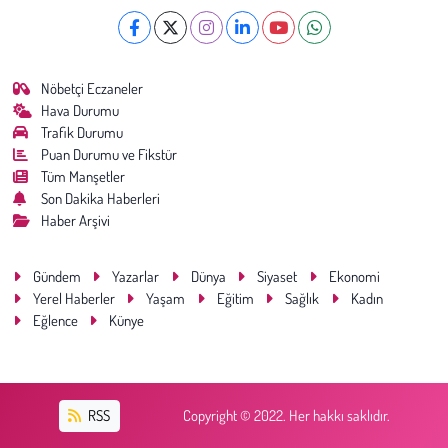
Nöbetçi Eczaneler
Hava Durumu
Trafik Durumu
Puan Durumu ve Fikstür
Tüm Manşetler
Son Dakika Haberleri
Haber Arşivi
Gündem
Yazarlar
Dünya
Siyaset
Ekonomi
Yerel Haberler
Yaşam
Eğitim
Sağlık
Kadın
Eğlence
Künye
RSS
Copyright © 2022. Her hakkı saklıdır.