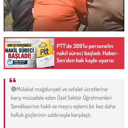
PTT'de 399'lu personelin
nakil süreci başladı: Haber-
Sen'den hak kaybı uyarısı
🔴Mülakat mağduriyeti ve sefalet ücretlerine
karşı mücadele eden Özel Sektör Öğretmenleri
Sendikası’nın haklı ve meşru eylemi bir kez daha
kolluk güçlerinin saldırısıyla karşılaştı.