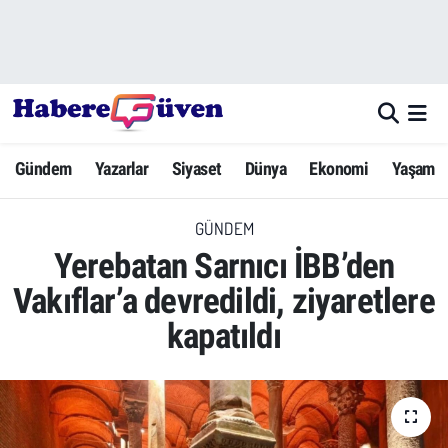
Gündem
Nöbetçi Eczaneler
Yazarlar
Hava Durumu
Gündem
Yazarlar
Siyaset
Dünya
Ekonomi
Yaşam
Dünya
Trafik Durumu
GÜNDEM
Siyaset
Süper Lig Puan Durumu ve Fikstür
Yerebatan Sarnıcı İBB’den
Ekonomi
Tüm Manşetler
Vakıflar’a devredildi, ziyaretlere
kapatıldı
Yaşam
Son Dakika Haberleri
Yerel Haberler
Haber Arşivi
Eğitim