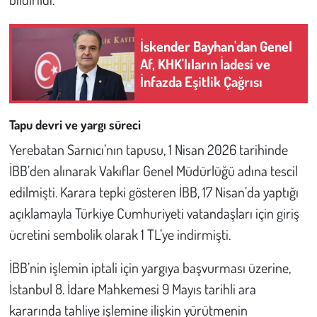
Kent
Eğlence
İskender Bayhan'dan Genel
Af, KHK'lıların İadesi ve
İnfazda Eşitlik Çağrısı
Tapu devri ve yargı süreci
Yerebatan Sarnıcı’nın tapusu, 1 Nisan 2026 tarihinde
İBB’den alınarak Vakıflar Genel Müdürlüğü adına tescil
edilmişti. Karara tepki gösteren İBB, 17 Nisan’da yaptığı
açıklamayla Türkiye Cumhuriyeti vatandaşları için giriş
ücretini sembolik olarak 1 TL’ye indirmişti.
İBB’nin işlemin iptali için yargıya başvurması üzerine,
İstanbul 8. İdare Mahkemesi 9 Mayıs tarihli ara
kararında tahliye işlemine ilişkin yürütmenin