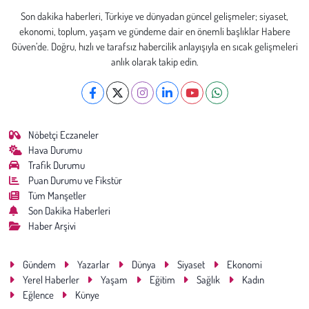
Son dakika haberleri, Türkiye ve dünyadan güncel gelişmeler; siyaset,
ekonomi, toplum, yaşam ve gündeme dair en önemli başlıklar Habere
Güven’de. Doğru, hızlı ve tarafsız habercilik anlayışıyla en sıcak gelişmeleri
anlık olarak takip edin.
Nöbetçi Eczaneler
Hava Durumu
Trafik Durumu
Puan Durumu ve Fikstür
Tüm Manşetler
Son Dakika Haberleri
Haber Arşivi
Gündem
Yazarlar
Dünya
Siyaset
Ekonomi
Yerel Haberler
Yaşam
Eğitim
Sağlık
Kadın
Eğlence
Künye