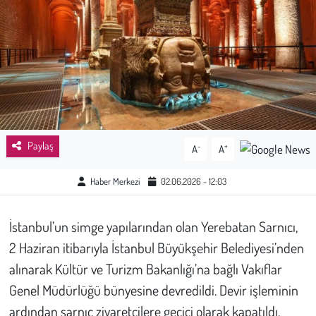
Sağlık
Kadın
Emek
Spor
Paylaş
-
+
A
A
Çocuk
Haber Merkezi
02.06.2026 - 12:03
Kültür Sanat
İstanbul’un simge yapılarından olan Yerebatan Sarnıcı,
Bilim - Teknoloji
2 Haziran itibarıyla İstanbul Büyükşehir Belediyesi’nden
alınarak Kültür ve Turizm Bakanlığı’na bağlı Vakıflar
İnsan Hakları
Genel Müdürlüğü bünyesine devredildi. Devir işleminin
ardından sarnıç ziyaretçilere geçici olarak kapatıldı.
Hayvan Hakları