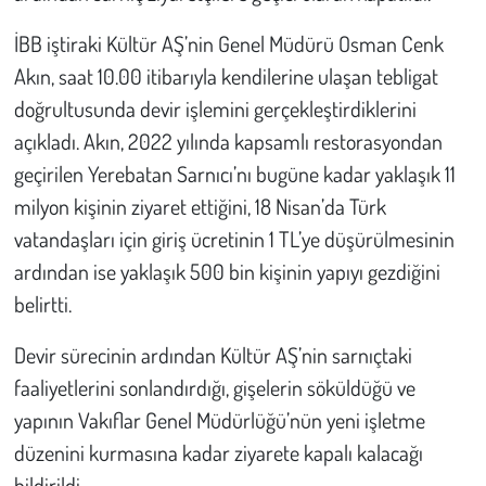
İBB iştiraki Kültür AŞ’nin Genel Müdürü Osman Cenk
Çevre
Akın, saat 10.00 itibarıyla kendilerine ulaşan tebligat
Galeri
doğrultusunda devir işlemini gerçekleştirdiklerini
açıkladı. Akın, 2022 yılında kapsamlı restorasyondan
Günün İçinden
geçirilen Yerebatan Sarnıcı’nı bugüne kadar yaklaşık 11
milyon kişinin ziyaret ettiğini, 18 Nisan’da Türk
Vefat İlanları
vatandaşları için giriş ücretinin 1 TL’ye düşürülmesinin
ardından ise yaklaşık 500 bin kişinin yapıyı gezdiğini
Tarih
belirtti.
Hukuk
Devir sürecinin ardından Kültür AŞ’nin sarnıçtaki
Tarım
faaliyetlerini sonlandırdığı, gişelerin söküldüğü ve
yapının Vakıflar Genel Müdürlüğü’nün yeni işletme
Son Dakika
düzenini kurmasına kadar ziyarete kapalı kalacağı
bildirildi.