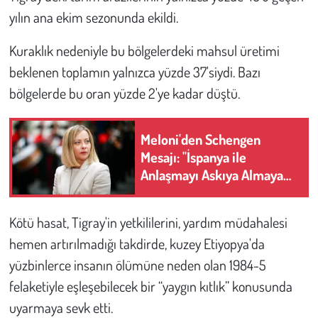
yılın ana ekim sezonunda ekildi.
Kuraklık nedeniyle bu bölgelerdeki mahsul üretimi
beklenen toplamın yalnızca yüzde 37'siydi. Bazı
bölgelerde bu oran yüzde 2'ye kadar düştü.
Meloni'den Schengen
Mesajı: "İspanya ile
Anlaşmayı Askıya Almaya
Hazırız"
Kötü hasat, Tigray'in yetkililerini, yardım müdahalesi
hemen artırılmadığı takdirde, kuzey Etiyopya'da
yüzbinlerce insanın ölümüne neden olan 1984-5
felaketiyle eşleşebilecek bir “yaygın kıtlık” konusunda
uyarmaya sevk etti.