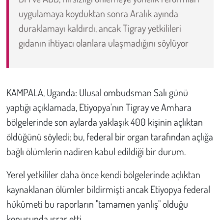
uygulamaya koyduktan sonra Aralık ayında
Çevre
duraklamayı kaldırdı, ancak Tigray yetkilileri
gıdanın ihtiyacı olanlara ulaşmadığını söylüyor
Galeri
Günün İçinden
KAMPALA, Uganda: Ulusal ombudsman Salı günü
Vefat İlanları
yaptığı açıklamada, Etiyopya'nın Tigray ve Amhara
bölgelerinde son aylarda yaklaşık 400 kişinin açlıktan
Tarih
öldüğünü söyledi; bu, federal bir organ tarafından açlığa
Hukuk
bağlı ölümlerin nadiren kabul edildiği bir durum.
Yerel yetkililer daha önce kendi bölgelerinde açlıktan
Tarım
kaynaklanan ölümler bildirmişti ancak Etiyopya federal
Son Dakika
hükümeti bu raporların "tamamen yanlış" olduğu
konusunda ısrar etti.