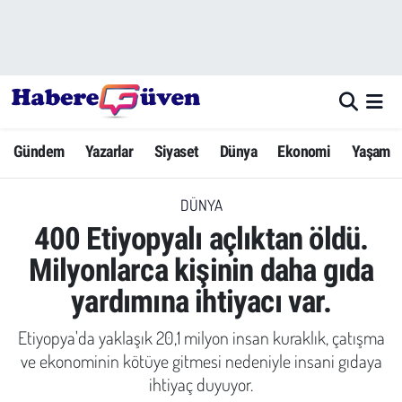
Gündem
Nöbetçi Eczaneler
Yazarlar
Hava Durumu
Gündem
Yazarlar
Siyaset
Dünya
Ekonomi
Yaşam
Dünya
Trafik Durumu
DÜNYA
Siyaset
Süper Lig Puan Durumu ve Fikstür
400 Etiyopyalı açlıktan öldü.
Ekonomi
Tüm Manşetler
Milyonlarca kişinin daha gıda
yardımına ihtiyacı var.
Yaşam
Son Dakika Haberleri
Etiyopya'da yaklaşık 20,1 milyon insan kuraklık, çatışma
Yerel Haberler
Haber Arşivi
ve ekonominin kötüye gitmesi nedeniyle insani gıdaya
ihtiyaç duyuyor.
Eğitim