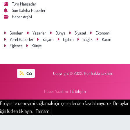
Tüm Manşetler
Son Dakika Haberleri
Haber Arşivi
Gündem
Yazarlar
Dünya
Siyaset
Ekonomi
Yerel Haberler
Yaşam
Eğitim
Sağlık
Kadın
Eğlence
Künye
RSS
Copyright © 2022. Her hakkı saklıdır.
Haber Yazılımı:
TE Bilişim
En iyi site deneyimi sağlamak için çerezlerden faydalanıyoruz. Detaylar
için lütfen tıklayın.
Tamam