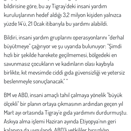
bildirisine göre, bu ay Tigray'deki insani yardım
kuruluşlarının hedef aldığı 3,2 milyon kişiden yalnızca
yüzde 14'ü, 21 Ocak itibarıyla bu yardımı alabildi.
Bildiri, insani yardım gruplarını operasyonlarını "derhal
büyütmeye" çağırıyor ve şu uyarıda bulunuyor: "Şimdi
hızlı bir şekilde harekete geçilmemesi, bölgedeki en
savunmasız çocukların ve kadınların olası kaybıyla
birlikte, kıt mevsimde ciddi gıda güvensizliği ve yetersiz
beslenmeyle sonuçlanacak." ”
BM ve ABD, insani amaçlı tahıl çalmaya yönelik "büyük
ölçekli" bir planın ortaya çıkmasının ardından geçen yıl
Mart ayı ortasında Tigray'e gıda yardımını durdurmuştu.
Askıya alma işlemi Haziran ayında Etiyopya'nın geri
kalanına da uygulandı. ABD'li yetkililer hırsızlığın