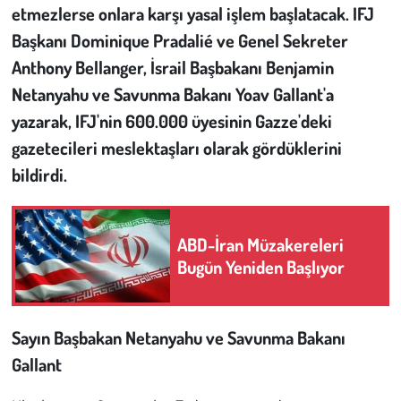
etmezlerse onlara karşı yasal işlem başlatacak. IFJ
Başkanı Dominique Pradalié ve Genel Sekreter
Çevre
Anthony Bellanger, İsrail Başbakanı Benjamin
Galeri
Netanyahu ve Savunma Bakanı Yoav Gallant'a
yazarak, IFJ'nin 600.000 üyesinin Gazze'deki
Günün İçinden
gazetecileri meslektaşları olarak gördüklerini
bildirdi.
Vefat İlanları
Tarih
ABD-İran Müzakereleri
Bugün Yeniden Başlıyor
Hukuk
Tarım
Sayın Başbakan Netanyahu ve Savunma Bakanı
Son Dakika
Gallant