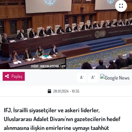
Sağlık
Kadın
Emek
Spor
Çocuk
Paylaş
-
+
A
A
Kültür Sanat
28.01.2024 - 10:55
Bilim - Teknoloji
IFJ, İsrailli siyasetçiler ve askeri liderler,
İnsan Hakları
Uluslararası Adalet Divanı'nın gazetecilerin hedef
alınmasına ilişkin emirlerine uymayı taahhüt
Hayvan Hakları