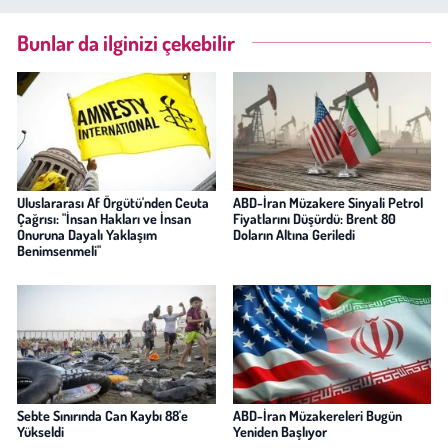
Bunlar da ilginizi çekebilir
Uluslararası Af Örgütü'nden Ceuta
ABD-İran Müzakere Sinyali Petrol
Çağrısı: "İnsan Hakları ve İnsan
Fiyatlarını Düşürdü: Brent 80
Onuruna Dayalı Yaklaşım
Doların Altına Geriledi
Benimsenmeli"
Sebte Sınırında Can Kaybı 88'e
ABD-İran Müzakereleri Bugün
Yükseldi
Yeniden Başlıyor