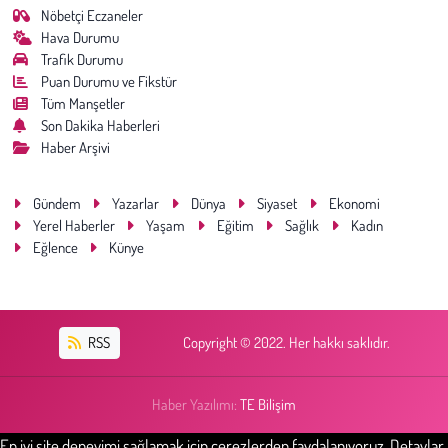
Nöbetçi Eczaneler
Hava Durumu
Trafik Durumu
Puan Durumu ve Fikstür
Tüm Manşetler
Son Dakika Haberleri
Haber Arşivi
Gündem
Yazarlar
Dünya
Siyaset
Ekonomi
Yerel Haberler
Yaşam
Eğitim
Sağlık
Kadın
Eğlence
Künye
RSS
Copyright © 2022. Her hakkı saklıdır.
Haber Yazılımı:
TE Bilişim
En iyi site deneyimi sağlamak için çerezlerden faydalanıyoruz. Detaylar