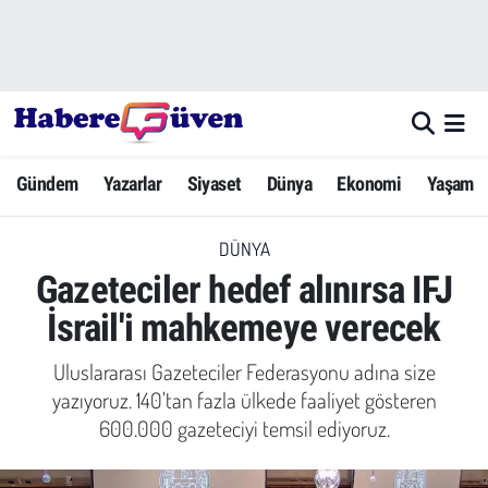
Gündem
Nöbetçi Eczaneler
Yazarlar
Hava Durumu
Gündem
Yazarlar
Siyaset
Dünya
Ekonomi
Yaşam
Dünya
Trafik Durumu
DÜNYA
Siyaset
Süper Lig Puan Durumu ve Fikstür
Gazeteciler hedef alınırsa IFJ
Ekonomi
Tüm Manşetler
İsrail'i mahkemeye verecek
Yaşam
Son Dakika Haberleri
Uluslararası Gazeteciler Federasyonu adına size
yazıyoruz. 140'tan fazla ülkede faaliyet gösteren
Yerel Haberler
Haber Arşivi
600.000 gazeteciyi temsil ediyoruz.
Eğitim