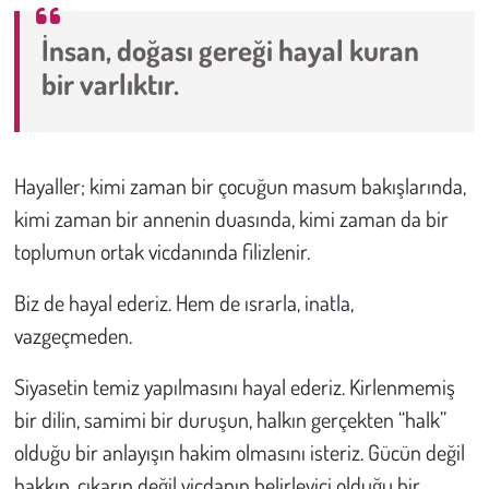
İnsan, doğası gereği hayal kuran
Çevre
bir varlıktır.
Galeri
Günün İçinden
Hayaller; kimi zaman bir çocuğun masum bakışlarında,
kimi zaman bir annenin duasında, kimi zaman da bir
Vefat İlanları
toplumun ortak vicdanında filizlenir.
Tarih
Biz de hayal ederiz. Hem de ısrarla, inatla,
Hukuk
vazgeçmeden.
Siyasetin temiz yapılmasını hayal ederiz. Kirlenmemiş
Tarım
bir dilin, samimi bir duruşun, halkın gerçekten “halk”
Son Dakika
olduğu bir anlayışın hakim olmasını isteriz. Gücün değil
hakkın, çıkarın değil vicdanın belirleyici olduğu bir