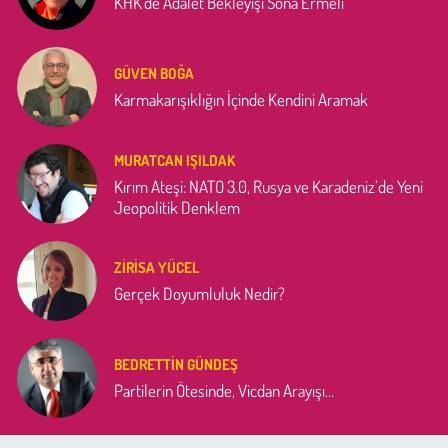
KHK'de Adalet Bekleyişi Sona Ermeli
GÜVEN BOĞA
Karmakarışıklığın İçinde Kendini Aramak
MURATCAN IŞILDAK
Kırım Ateşi: NATO 3.0, Rusya ve Karadeniz’de Yeni
Jeopolitik Denklem
ZIRISA YÜCEL
Gerçek Doyumluluk Nedir?
BEDRETTIN GÜNDEŞ
Partilerin Ötesinde, Vicdan Arayışı…