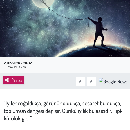
Sağlık
Kadın
Emek
Spor
20.05.2026 - 20:32
YAYINLANMA
Çocuk
Paylaş
-
+
A
A
Kültür Sanat
Bilim - Teknoloji
"İyiler çoğaldıkça, görünür oldukça, cesaret buldukça,
toplumun dengesi değişir. Çünkü iyilik bulaşıcıdır. Tıpkı
İnsan Hakları
kötülük gibi."
Hayvan Hakları