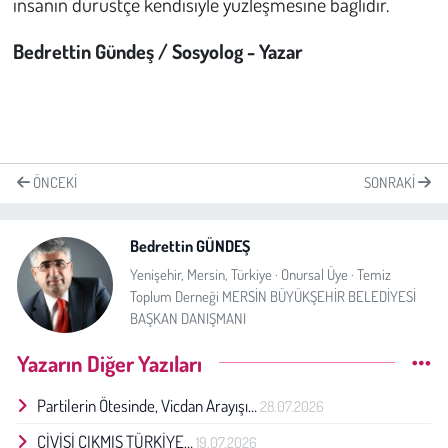
insanın dürüstçe kendisiyle yüzleşmesine bağlıdır.
Bedrettin Gündeş / Sosyolog - Yazar
ÖNCEKI
SONRAKI
Bedrettin GÜNDEŞ
Yenişehir, Mersin, Türkiye · Onursal Üye · Temiz
Toplum Derneği MERSİN BÜYÜKŞEHİR BELEDİYESİ
BAŞKAN DANIŞMANI
Yazarın Diğer Yazıları
Partilerin Ötesinde, Vicdan Arayışı…
28.07.2026
ÇİVİSİ ÇIKMIŞ TÜRKİYE…
19.07.2026