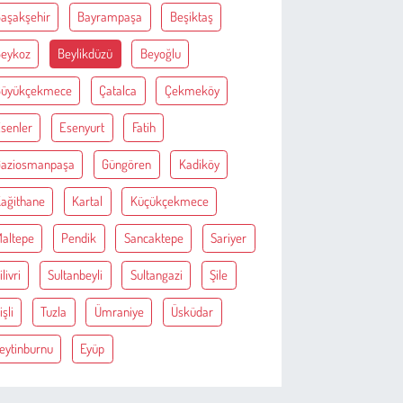
aşakşehir
Bayrampaşa
Beşiktaş
eykoz
Beylikdüzü
Beyoğlu
Büyükçekmece
Çatalca
Çekmeköy
senler
Esenyurt
Fatih
aziosmanpaşa
Güngören
Kadiköy
ağithane
Kartal
Küçükçekmece
altepe
Pendik
Sancaktepe
Sariyer
ilivri
Sultanbeyli
Sultangazi
Şile
işli
Tuzla
Ümraniye
Üsküdar
eytinburnu
Eyüp