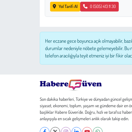
Yol Tarifi Al
0 (505) 413 11 30
Çevre
Galeri
Her eczane gece boyunca açık olmayabilir, bazı
Günün İçinden
durumlar nedeniyle nöbete gelemeyebilir. Bu 
telefon aracılığıyla teyit etmeniz iyi bir fikir olac
Vefat İlanları
Tarih
Hukuk
Son dakika haberleri, Türkiye ve dünyadan güncel geliş
Tarım
siyaset, ekonomi, toplum, yaşam ve gündeme dair en ö
başlıklar Habere Güven’de. Doğru, hızlı ve tarafsız haber
anlayışıyla en sıcak gelişmeleri anlık olarak takip edin.
Son Dakika