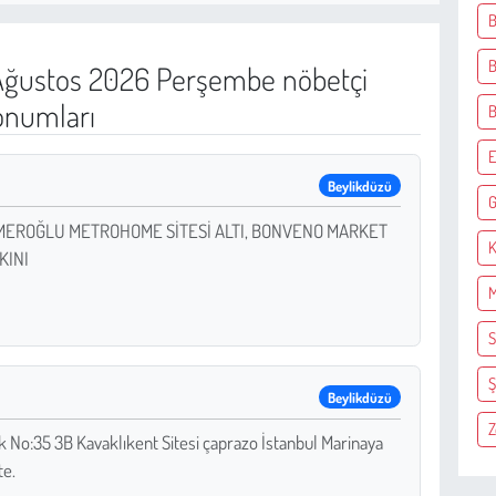
B
B
ğustos 2026 Perşembe nöbetçi
onumları
E
Beylikdüzü
G
 KAMEROĞLU METROHOME SİTESİ ALTI, BONVENO MARKET
K
KINI
M
S
Ş
Beylikdüzü
Z
k No:35 3B Kavaklıkent Sitesi çaprazo İstanbul Marinaya
te.