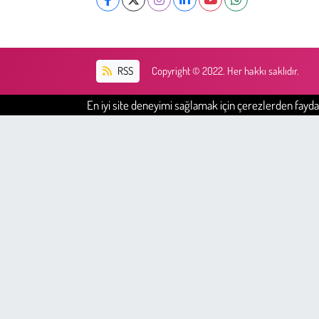
Kent
Eğlence
RSS
Copyright © 2022. Her hakkı saklıdır.
En iyi site deneyimi sağlamak için çerezlerden faydal