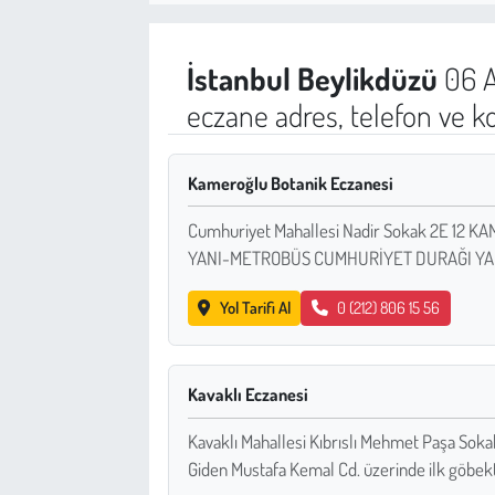
Sağlık
İstanbul
Beylikdüzü
06 A
Kadın
eczane adres, telefon ve k
Emek
Kameroğlu Botanik Eczanesi
Spor
Cumhuriyet Mahallesi Nadir Sokak 2E 12
YANI-METROBÜS CUMHURİYET DURAĞI YA
Çocuk
Yol Tarifi Al
0 (212) 806 15 56
Kültür Sanat
Bilim - Teknoloji
Kavaklı Eczanesi
İnsan Hakları
Kavaklı Mahallesi Kıbrıslı Mehmet Paşa Soka
Giden Mustafa Kemal Cd. üzerinde ilk göbek
Hayvan Hakları