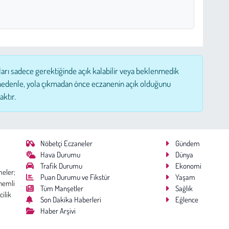
ları sadece gerektiğinde açık kalabilir veya beklenmedik
nedenle, yola çıkmadan önce eczanenin açık olduğunu
aktır.
Nöbetçi Eczaneler
Gündem
Hava Durumu
Dünya
Trafik Durumu
Ekonomi
meler;
Puan Durumu ve Fikstür
Yaşam
nemli
Tüm Manşetler
Sağlık
cilik
Son Dakika Haberleri
Eğlence
Haber Arşivi