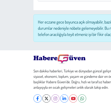
Çevre
Her eczane gece boyunca açık olmayabilir, bazı
Galeri
durumlar nedeniyle nöbete gelemeyebilir. Bu 
telefon aracılığıyla teyit etmeniz iyi bir fikir olac
Günün İçinden
Vefat İlanları
Tarih
Son dakika haberleri, Türkiye ve dünyadan güncel geliş
Hukuk
siyaset, ekonomi, toplum, yaşam ve gündeme dair en ö
başlıklar Habere Güven’de. Doğru, hızlı ve tarafsız haber
Tarım
anlayışıyla en sıcak gelişmeleri anlık olarak takip edin.
Son Dakika