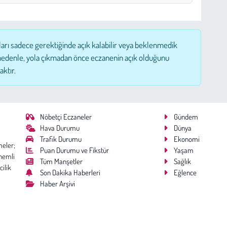
ları sadece gerektiğinde açık kalabilir veya beklenmedik
nedenle, yola çıkmadan önce eczanenin açık olduğunu
aktır.
Nöbetçi Eczaneler
Gündem
Hava Durumu
Dünya
Trafik Durumu
Ekonomi
meler;
Puan Durumu ve Fikstür
Yaşam
nemli
Tüm Manşetler
Sağlık
cilik
Son Dakika Haberleri
Eğlence
Haber Arşivi