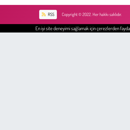
Kent
RSS
Copyright © 2022. Her hakkı saklıdır.
Eğlence
En iyi site deneyimi sağlamak için çerezlerden faydal