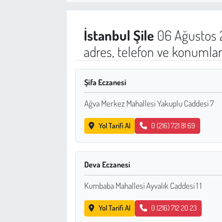
Sağlık
İstanbul
Şile
06 Ağustos 
Kadın
adres, telefon ve konumlar
Emek
Şifa Eczanesi
Spor
Ağva Merkez Mahallesi Yakuplu Caddesi 7
Çocuk
Yol Tarifi Al
0 (216) 721 81 69
Kültür Sanat
Deva Eczanesi
Bilim - Teknoloji
Kumbaba Mahallesi Ayvalık Caddesi 1 1
İnsan Hakları
Yol Tarifi Al
0 (216) 712 20 23
Hayvan Hakları