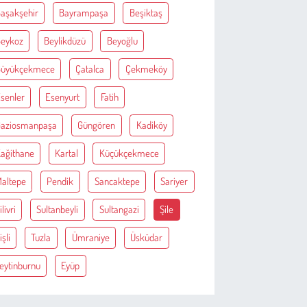
aşakşehir
Bayrampaşa
Beşiktaş
eykoz
Beylikdüzü
Beyoğlu
Büyükçekmece
Çatalca
Çekmeköy
senler
Esenyurt
Fatih
aziosmanpaşa
Güngören
Kadiköy
ağithane
Kartal
Küçükçekmece
altepe
Pendik
Sancaktepe
Sariyer
ilivri
Sultanbeyli
Sultangazi
Şile
işli
Tuzla
Ümraniye
Üsküdar
eytinburnu
Eyüp