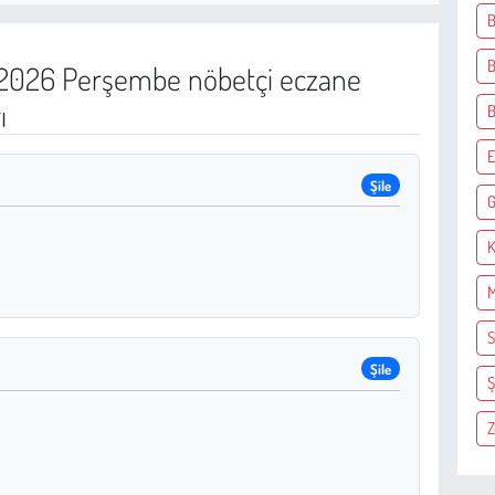
B
B
2026 Perşembe nöbetçi eczane
ı
E
Şile
G
K
M
S
Şile
Ş
Z