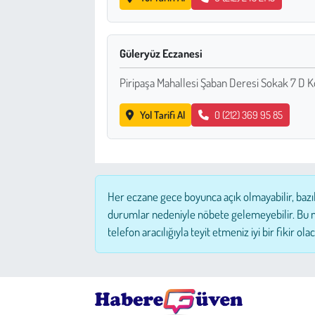
Çevre
Güleryüz Eczanesi
Galeri
Piripaşa Mahallesi Şaban Deresi Sokak 7 D
Günün İçinden
Yol Tarifi Al
0 (212) 369 95 85
Vefat İlanları
Tarih
Her eczane gece boyunca açık olmayabilir, bazı
Hukuk
durumlar nedeniyle nöbete gelemeyebilir. Bu 
telefon aracılığıyla teyit etmeniz iyi bir fikir olac
Tarım
Son Dakika