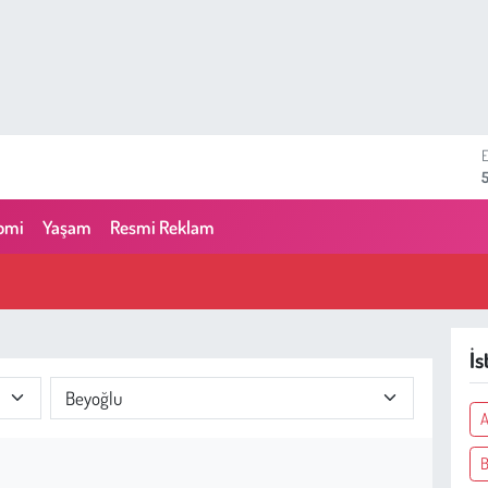
6
omi
Yaşam
Resmi Reklam
İs
A
B