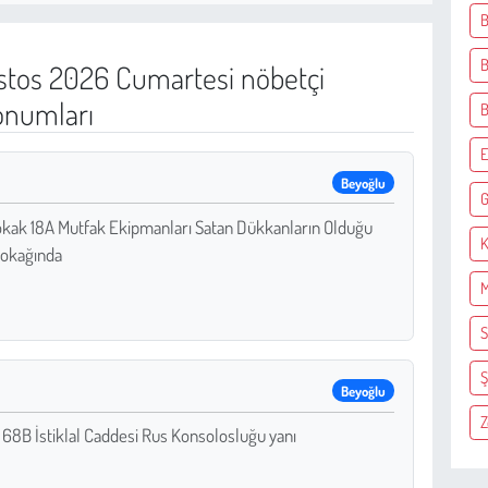
B
B
tos 2026 Cumartesi nöbetçi
onumları
E
Beyoğlu
G
okak 18A Mutfak Ekipmanları Satan Dükkanların Olduğu
K
Sokağında
M
S
Ş
Beyoğlu
Z
8B İstiklal Caddesi Rus Konsolosluğu yanı