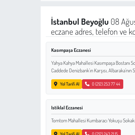
Sağlık
İstanbul
Beyoğlu
08 Ağus
Kadın
eczane adres, telefon ve k
Emek
Kasımpaşa Eczanesi
Spor
Yahya Kahya Mahallesi Kasımpaşa Bostanı S
Caddede Denizbank'ın Karşısı, Albaraka'nın 
Çocuk
Yol Tarifi Al
0 (212) 253 77 44
Kültür Sanat
Bilim - Teknoloji
Istiklal Eczanesi
İnsan Hakları
Tomtom Mahallesi Kumbaracı Yokuşu Sokak 6
Hayvan Hakları
Yol Tarifi Al
0 (212) 243 21 15