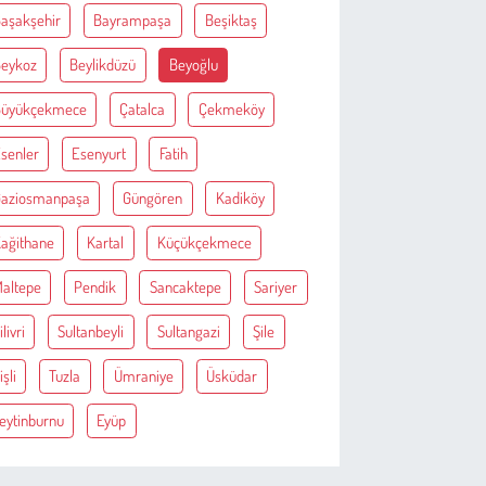
aşakşehir
Bayrampaşa
Beşiktaş
eykoz
Beylikdüzü
Beyoğlu
Büyükçekmece
Çatalca
Çekmeköy
senler
Esenyurt
Fatih
aziosmanpaşa
Güngören
Kadiköy
ağithane
Kartal
Küçükçekmece
altepe
Pendik
Sancaktepe
Sariyer
ilivri
Sultanbeyli
Sultangazi
Şile
işli
Tuzla
Ümraniye
Üsküdar
eytinburnu
Eyüp