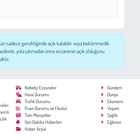
ları sadece gerektiğinde açık kalabilir veya beklenmedik
nedenle, yola çıkmadan önce eczanenin açık olduğunu
aktır.
Nöbetçi Eczaneler
Gündem
Hava Durumu
Dünya
Trafik Durumu
Ekonomi
meler;
Puan Durumu ve Fikstür
Yaşam
nemli
Tüm Manşetler
Sağlık
cilik
Son Dakika Haberleri
Eğlence
Haber Arşivi