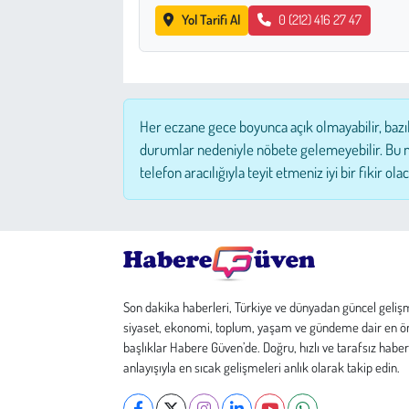
Yol Tarifi Al
0 (212) 416 27 47
Çevre
Galeri
Her eczane gece boyunca açık olmayabilir, bazı
Günün İçinden
durumlar nedeniyle nöbete gelemeyebilir. Bu 
telefon aracılığıyla teyit etmeniz iyi bir fikir olac
Vefat İlanları
Tarih
Hukuk
Son dakika haberleri, Türkiye ve dünyadan güncel geliş
Tarım
siyaset, ekonomi, toplum, yaşam ve gündeme dair en ö
başlıklar Habere Güven’de. Doğru, hızlı ve tarafsız haber
anlayışıyla en sıcak gelişmeleri anlık olarak takip edin.
Son Dakika