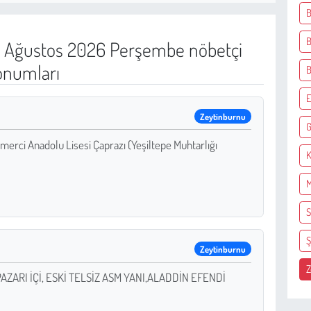
B
B
 Ağustos 2026 Perşembe nöbetçi
onumları
E
Zeytinburnu
G
merci Anadolu Lisesi Çaprazı (Yeşiltepe Muhtarlığı
K
M
S
Ş
Zeytinburnu
Z
İ PAZARI İÇİ, ESKİ TELSİZ ASM YANI,ALADDİN EFENDİ