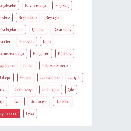
aşakşehir
Bayrampaşa
Beşiktaş
eykoz
Beylikdüzü
Beyoğlu
Büyükçekmece
Çatalca
Çekmeköy
senler
Esenyurt
Fatih
aziosmanpaşa
Güngören
Kadiköy
ağithane
Kartal
Küçükçekmece
altepe
Pendik
Sancaktepe
Sariyer
ilivri
Sultanbeyli
Sultangazi
Şile
işli
Tuzla
Ümraniye
Üsküdar
eytinburnu
Eyüp