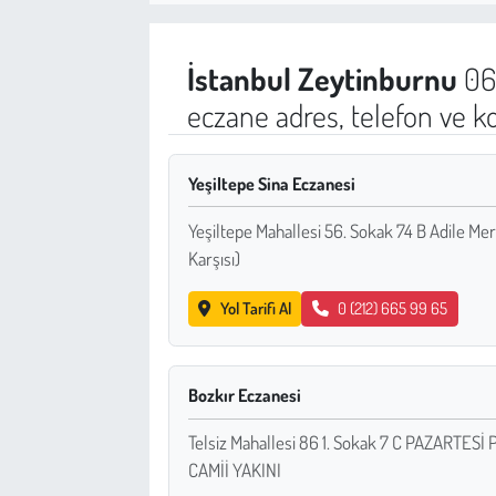
Sağlık
İstanbul
Zeytinburnu
06
Kadın
eczane adres, telefon ve k
Emek
Yeşiltepe Sina Eczanesi
Spor
Yeşiltepe Mahallesi 56. Sokak 74 B Adile Mer
Karşısı)
Çocuk
Yol Tarifi Al
0 (212) 665 99 65
Kültür Sanat
Bilim - Teknoloji
Bozkır Eczanesi
İnsan Hakları
Telsiz Mahallesi 86 1. Sokak 7 C PAZARTES
CAMİİ YAKINI
Hayvan Hakları