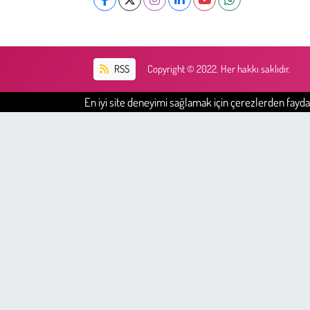
Kent
Eğlence
RSS
Copyright © 2022. Her hakkı saklıdır.
En iyi site deneyimi sağlamak için çerezlerden faydal