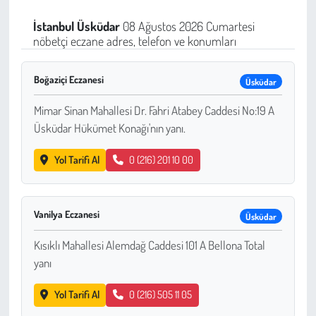
Sağlık
İstanbul
Üsküdar
08 Ağustos 2026 Cumartesi
nöbetçi eczane adres, telefon ve konumları
Kadın
Boğaziçi Eczanesi
Üsküdar
Emek
Mimar Sinan Mahallesi Dr. Fahri Atabey Caddesi No:19 A
Üsküdar Hükümet Konağı'nın yanı.
Spor
Yol Tarifi Al
0 (216) 201 10 00
Çocuk
Kültür Sanat
Vanilya Eczanesi
Üsküdar
Bilim - Teknoloji
Kısıklı Mahallesi Alemdağ Caddesi 101 A Bellona Total
yanı
İnsan Hakları
Yol Tarifi Al
0 (216) 505 11 05
Hayvan Hakları