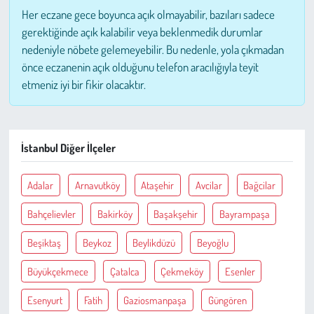
Kent
Her eczane gece boyunca açık olmayabilir, bazıları sadece
gerektiğinde açık kalabilir veya beklenmedik durumlar
Eğlence
nedeniyle nöbete gelemeyebilir. Bu nedenle, yola çıkmadan
önce eczanenin açık olduğunu telefon aracılığıyla teyit
etmeniz iyi bir fikir olacaktır.
İstanbul Diğer İlçeler
Adalar
Arnavutköy
Ataşehir
Avcilar
Bağcilar
Bahçelievler
Bakirköy
Başakşehir
Bayrampaşa
Beşiktaş
Beykoz
Beylikdüzü
Beyoğlu
Büyükçekmece
Çatalca
Çekmeköy
Esenler
Esenyurt
Fatih
Gaziosmanpaşa
Güngören