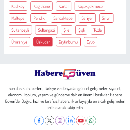
Kadiköy
Kağithane
Kartal
Küçükçekmece
Maltepe
Pendik
Sancaktepe
Sariyer
Silivri
Sultanbeyli
Sultangazi
Şile
Şişli
Tuzla
Ümraniye
Üsküdar
Zeytinburnu
Eyüp
Son dakika haberleri, Türkiye ve dünyadan güncel gelişmeler; siyaset,
ekonomi, toplum, yaşam ve gündeme dair en önemli başlıklar Habere
Güven’de. Doğru, hızlı ve tarafsız habercilik anlayışıyla en sıcak gelişmeleri
anlık olarak takip edin.