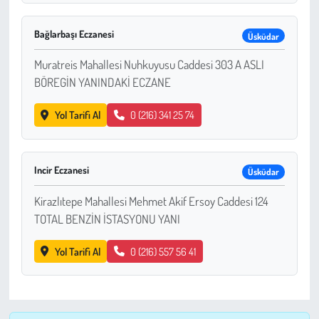
Çevre
Bağlarbaşı Eczanesi
Üsküdar
Muratreis Mahallesi Nuhkuyusu Caddesi 303 A ASLI
Galeri
BÖREGİN YANINDAKİ ECZANE
Günün İçinden
Yol Tarifi Al
0 (216) 341 25 74
Vefat İlanları
Incir Eczanesi
Üsküdar
Tarih
Kirazlıtepe Mahallesi Mehmet Akif Ersoy Caddesi 124
Hukuk
TOTAL BENZİN İSTASYONU YANI
Tarım
Yol Tarifi Al
0 (216) 557 56 41
Son Dakika