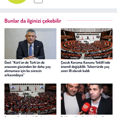
Bunlar da ilginizi çekebilir
Özel: “Kürt'ün de Türk'ün de
Çocuk Koruma Kanunu Teklifi'nde
anasının gözünden bir daha yaş
önemli değişiklik: Tekerrürde yaş
akmaması için bu sürecin
sınırı 18 olarak kaldı
arkasındayız”