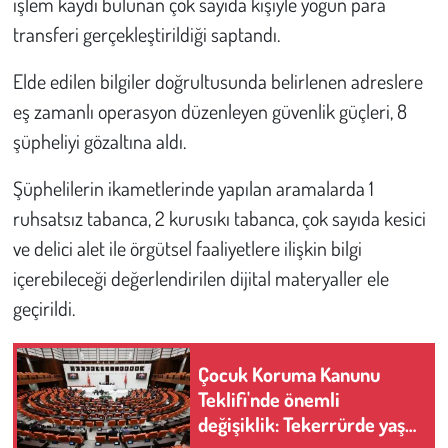
işlem kaydı bulunan çok sayıda kişiyle yoğun para
Kent
transferi gerçekleştirildiği saptandı.
Eğlence
Elde edilen bilgiler doğrultusunda belirlenen adreslere
eş zamanlı operasyon düzenleyen güvenlik güçleri, 8
şüpheliyi gözaltına aldı.
Şüphelilerin ikametlerinde yapılan aramalarda 1
ruhsatsız tabanca, 2 kurusıkı tabanca, çok sayıda kesici
ve delici alet ile örgütsel faaliyetlere ilişkin bilgi
içerebileceği değerlendirilen dijital materyaller ele
geçirildi.
Çocuk Koruma Kanunu
Teklifi'nde önemli
değişiklik: Tekerrürde yaş