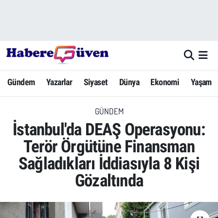
Gündem
Nöbetçi Eczaneler
Yazarlar
Hava Durumu
Gündem
Yazarlar
Siyaset
Dünya
Ekonomi
Yaşam
Dünya
Trafik Durumu
GÜNDEM
Siyaset
Süper Lig Puan Durumu ve Fikstür
İstanbul'da DEAŞ Operasyonu:
Ekonomi
Tüm Manşetler
Terör Örgütüne Finansman
Sağladıkları İddiasıyla 8 Kişi
Yaşam
Son Dakika Haberleri
Gözaltında
Yerel Haberler
Haber Arşivi
Eğitim