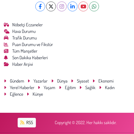
Nöbetçi Eczaneler
Hava Durumu
Trafik Durumu
Puan Durumu ve Fikstür
Tüm Manşetler
Son Dakika Haberleri
Haber Arşivi
Gündem
Yazarlar
Dünya
Siyaset
Ekonomi
Yerel Haberler
Yaşam
Eğitim
Sağlık
Kadın
Eğlence
Künye
RSS
Copyright © 2022. Her hakkı saklıdır.