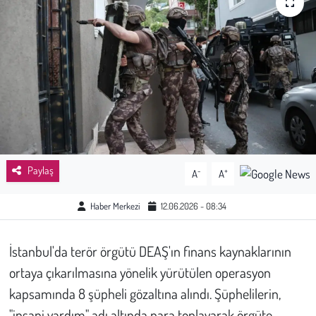
Sağlık
Kadın
Emek
Spor
Çocuk
Paylaş
-
+
A
A
Kültür Sanat
Haber Merkezi
12.06.2026 - 08:34
Bilim - Teknoloji
İstanbul'da terör örgütü DEAŞ'ın finans kaynaklarının
ortaya çıkarılmasına yönelik yürütülen operasyon
İnsan Hakları
kapsamında 8 şüpheli gözaltına alındı. Şüphelilerin,
Hayvan Hakları
"insani yardım" adı altında para toplayarak örgüte