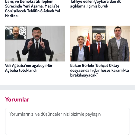
Barış ve Demokratik Toplum
Tahliye edilen Çaykara’dan ilk
Sürecinde Yeni Aşama: Meclis'te
açıklama: İçimiz buruk
Görüşülecek Teklifin 5 Adımlı Yol
Haritası
Veli Ağbaba’nın ağabeyi Hür
Bakan Gürlek: "Behçet Oktay
Ağbaba tutuklandı
dosyasında hiçbir husus karanlıkta
bırakılmayacak"
Yorumlar