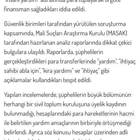
finansman sağladıkları iddia edildi.
Çevre
Güvenlik birimleri tarafından yürütülen soruşturma
Galeri
kapsamında, Mali Suçları Araştırma Kurulu (MASAK)
tarafından hazırlanan analiz raporlarında dikkat çekici
Günün İçinden
bulgulara ulaşıldı. Raporlarda, şüphelilerin
gerçekleştirdikleri para transferlerinde "yardım", "ihtiyaç
Vefat İlanları
sahibi abla için", "kira yardımı" ve "ihtiyaç" gibi
Tarih
açıklamalar kullandıkları tespit edildi.
Yapılan incelemelerde, şüphelilerin büyük bölümünün
Hukuk
herhangi bir sivil toplum kuruluşuna üyelik kaydının
Tarım
bulunmadığı, hesaplarındaki para hareketlerinin hacmi
ile belirtilen yardım amaçlarının birbiriyle örtüşmediği
Son Dakika
belirlendi. Ayrıca söz konusu hesaplar üzerinden adli