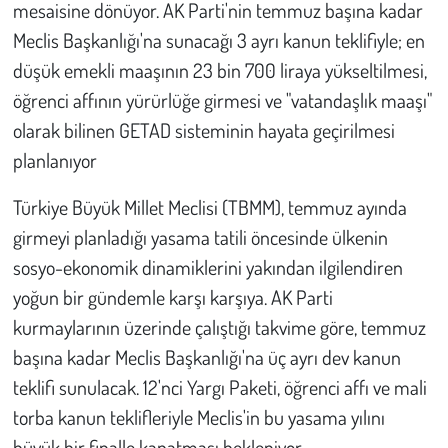
mesaisine dönüyor. AK Parti'nin temmuz başına kadar
Meclis Başkanlığı'na sunacağı 3 ayrı kanun teklifiyle; en
Çevre
düşük emekli maaşının 23 bin 700 liraya yükseltilmesi,
Galeri
öğrenci affının yürürlüğe girmesi ve "vatandaşlık maaşı"
olarak bilinen GETAD sisteminin hayata geçirilmesi
Günün İçinden
planlanıyor
Vefat İlanları
Türkiye Büyük Millet Meclisi (TBMM), temmuz ayında
girmeyi planladığı yasama tatili öncesinde ülkenin
Tarih
sosyo-ekonomik dinamiklerini yakından ilgilendiren
yoğun bir gündemle karşı karşıya. AK Parti
Hukuk
kurmaylarının üzerinde çalıştığı takvime göre, temmuz
Tarım
başına kadar Meclis Başkanlığı'na üç ayrı dev kanun
teklifi sunulacak. 12'nci Yargı Paketi, öğrenci affı ve mali
Son Dakika
torba kanun teklifleriyle Meclis'in bu yasama yılını
büyük bir finalle kapatması bekleniyor.