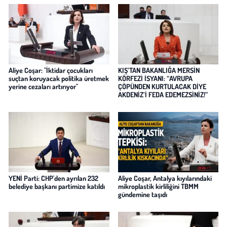
Aliye Coşar: "İktidar çocukları
KIŞ’TAN BAKANLIĞA MERSİN
suçtan koruyacak politika üretmek
KÖRFEZİ İSYANI: “AVRUPA
yerine cezaları artırıyor"
ÇÖPÜNDEN KURTULACAK DİYE
AKDENİZ’İ FEDA EDEMEZSİNİZ!”
YENİ Parti: CHP'den ayrılan 232
Aliye Coşar, Antalya kıyılarındaki
belediye başkanı partimize katıldı
mikroplastik kirliliğini TBMM
gündemine taşıdı