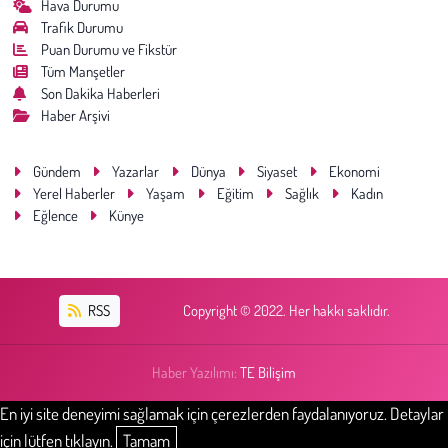
Hava Durumu
Trafik Durumu
Puan Durumu ve Fikstür
Tüm Manşetler
Son Dakika Haberleri
Haber Arşivi
Gündem
Yazarlar
Dünya
Siyaset
Ekonomi
Yerel Haberler
Yaşam
Eğitim
Sağlık
Kadın
Eğlence
Künye
RSS
Copyright © 2022. Her hakkı saklıdır.
Haber Yazılımı:
TE Bilişim
En iyi site deneyimi sağlamak için çerezlerden faydalanıyoruz. Detaylar
için lütfen tıklayın.
Tamam