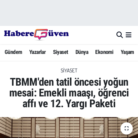
Gündem
Nöbetçi Eczaneler
Yazarlar
Hava Durumu
Gündem
Yazarlar
Siyaset
Dünya
Ekonomi
Yaşam
Dünya
Trafik Durumu
SIYASET
Siyaset
Süper Lig Puan Durumu ve Fikstür
TBMM'den tatil öncesi yoğun
Ekonomi
Tüm Manşetler
mesai: Emekli maaşı, öğrenci
affı ve 12. Yargı Paketi
Yaşam
Son Dakika Haberleri
Yerel Haberler
Haber Arşivi
Eğitim