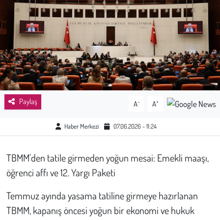
Sağlık
Kadın
Emek
Spor
Paylaş
-
+
A
A
Çocuk
Haber Merkezi
07.06.2026 - 11:24
Kültür Sanat
TBMM'den tatile girmeden yoğun mesai: Emekli maaşı,
Bilim - Teknoloji
öğrenci affı ve 12. Yargı Paketi
İnsan Hakları
Temmuz ayında yasama tatiline girmeye hazırlanan
TBMM, kapanış öncesi yoğun bir ekonomi ve hukuk
Hayvan Hakları