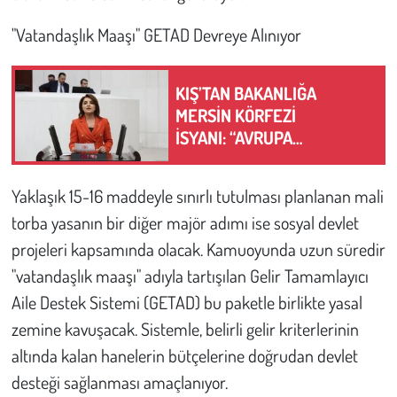
"Vatandaşlık Maaşı" GETAD Devreye Alınıyor
KIŞ’TAN BAKANLIĞA
MERSİN KÖRFEZİ
İSYANI: “AVRUPA
ÇÖPÜNDEN KURTULACAK
DİYE AKDENİZ’İ FEDA
Yaklaşık 15-16 maddeyle sınırlı tutulması planlanan mali
EDEMEZSİNİZ!”
torba yasanın bir diğer majör adımı ise sosyal devlet
projeleri kapsamında olacak. Kamuoyunda uzun süredir
"vatandaşlık maaşı" adıyla tartışılan Gelir Tamamlayıcı
Aile Destek Sistemi (GETAD) bu paketle birlikte yasal
zemine kavuşacak. Sistemle, belirli gelir kriterlerinin
altında kalan hanelerin bütçelerine doğrudan devlet
desteği sağlanması amaçlanıyor.