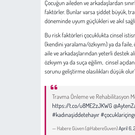
Çocuğun aileden ve arkadaşlardan sınırl
faktörler. Bunlar varsa şiddet büyük, t
döneminde uyum güçlükleri ve akıl sağlığ
Bu risk faktörleri çocuklukta cinsel is
(kendini yaralama/özkıyım) ya da faile, öt
aile ve arkadaşlarından yeterli destek al
özkıyım ya da suça eğilim, cinsel açıdan
sorunu geliştirme olasılıkları düşük olur
Travma Önleme ve Rehabilitasyon Mer
https://t.co/u8ME2zJKWG
@AytenZ
#kadınaşiddetehayır
#çocuklariçing
— Habere Güven (@HabereGuven)
April 6, 