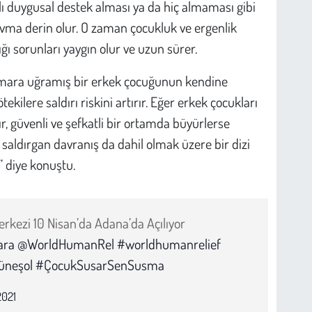
ı duygusal destek alması ya da hiç almaması gibi
ravma derin olur. O zaman çocukluk ve ergenlik
ı sorunları yaygın olur ve uzun sürer.
tismara uğramış bir erkek çocuğunun kendine
ekilere saldırı riskini artırır. Eğer erkek çocukları
ır, güvenli ve şefkatli bir ortamda büyürlerse
 saldırgan davranış da dahil olmak üzere bir dizi
” diye konuştu.
kezi 10 Nisan’da Adana’da Açılıyor
ara
@WorldHumanRel
#worldhumanrelief
üneşol
#ÇocukSusarSenSusma
2021