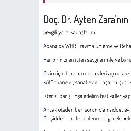
Doç. Dr. Ayten Zara'nı
Sevgili yol arkadaşlarım
Adana’da WHR Travma Önleme ve Rehabil
Her birinizi en içten sevgilerimle ve bar
Bizim için travma merkezleri açmak üzüc
kütüphaneler, sanat evleri, açalım, çocu
İsteriz "Barış" inşa edelim festivaller ya
Ancak öteden beri sorun olan şiddet evl
Bu şiddetin acilen önlenmesi gerekmekt