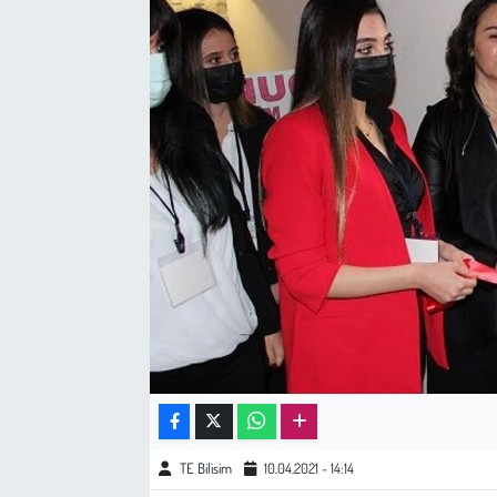
Sağlık
Kadın
Emek
Spor
Çocuk
Kültür Sanat
Bilim - Teknoloji
İnsan Hakları
TE Bilisim
10.04.2021 - 14:14
Hayvan Hakları