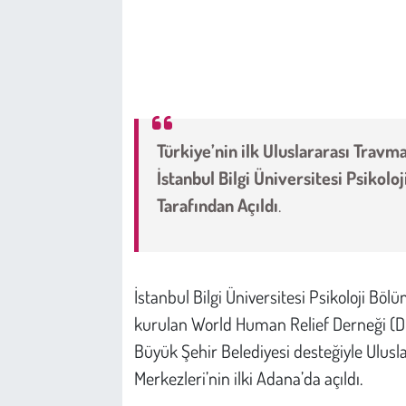
Çevre
Galeri
Günün İçinden
Türkiye’nin ilk Uluslararası Trav
İstanbul Bilgi Üniversitesi Psikolo
Vefat İlanları
Tarafından Açıldı
.
Tarih
Hukuk
İstanbul Bilgi Üniversitesi Psikoloji Böl
Tarım
kurulan World Human Relief Derneği (D
Büyük Şehir Belediyesi desteğiyle Ulus
Son Dakika
Merkezleri’nin ilki Adana’da açıldı.