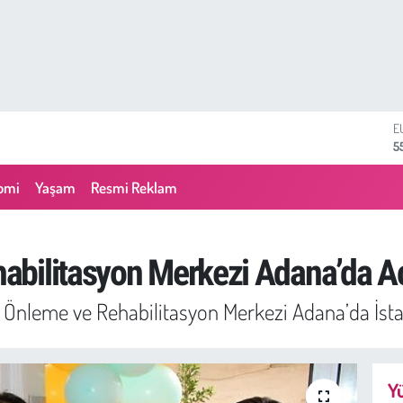
S
6
G
6
omi
Yaşam
Resmi Reklam
B
1
B
6
bilitasyon Merkezi Adana’da Aç
D
4
a Önleme ve Rehabilitasyon Merkezi Adana’da İstan
E
5
Yü