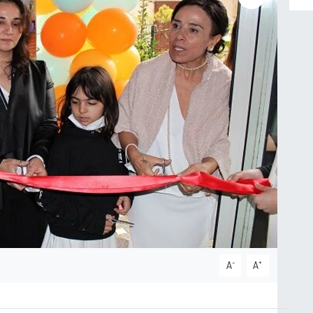
-
+
A
A