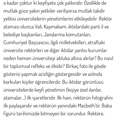
o kadar çoktur ki keyfiyete çok yatkındır. Özellikle de
mutlak güce yakın yetkiler veriliyorsa mutlak takdir
Çevre
yetkisi üniversitelerin yönetimlerini etkileyebilir. Rektör
ataması olunca Vali, Kaymakam, iktidardaki parti il ve
Galeri
belediye başkanları, Jandarma komutanları,
Günün İçinden
Cumhuriyet Başsavcısı, ilgili milletvekilleri, etraftaki
üniversite rektörleri ve diğer iktidar yanlısı kurumlar
Vefat İlanları
neden hemen üniversiteyi abluka altına alırlar? Bu nasıl
bir toplumsal refleks ve itkidir? Birkaç foto ile gövde
Tarih
gösterisi yapmak acizliğin göstergesidir ve aslında
Hukuk
korkulan kişiler öğrencilerdir. Bu iktidar görüntüsü
üniversitelerde keyfi yönetimin (kişiye özel ilanlar,
Tarım
atamalar…) ilk işaretleridir. İlk hain, rektörün fotoğrafını
ilk paylaşandır ve rektörün yanındaki Macbeth’tir. Baba
Son Dakika
figürü tarihimizde bitmeyen bir sorundur. Rektöre,