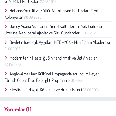
ve YÖK Dil Politikaları
27.02.2026
Hollanda’nın Dil ve Kültür Asimilasyon Politikaları: Yeni
Kolonyalizm
18.09.2025
Güney Adana Araplarının Yerel Kültürlerinin Yok Edilmesi
Üzerine: Neoliberal Ajanlar ve Gizli Gündemler
08.08.2025
Devletin İdeolojik Aygıtları: MEB -YÖK - Milli Eğitim Akademisi
01.06.2025
Modernitenin Hastalığı: Sınıflandırmak ve Üst Anlatılar
04.04.2025
Anglo-Amerikan Kültürel Propagandaları: İngiliz Heyeti
(British Council) ve Fulbright Programı
13.01.2025
Eleştirel Pedagoji, Köpekler ve Hukuk Bilinci
23.09.2024
Yorumlar (1)