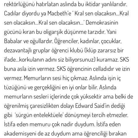
Kent
rektörlüğünü hatırlatan aslında bu iktidar yanlılarıdır.
Cadılar diyordu ya Macbeth’e ‘ Kral sen olacaksın…Kral
Eğlence
sen olacaksın…Kral sen olacaksın…’ Demokrasinin
gücünü kıran bu oligarşik düşünme tarzıdır. Yani
Babalar ve oğullardır. Öğrenciler, kadınlar, çocuklar,
dezavantajlı gruplar öğrenci klubü (klüp zararsız bir
ifade…korkulanın adını siz biliyorsunuz) kuramaz. SKS
buna asla izin vermez. SKS öğrencinin celladıdır ve izin
vermez. Memurların sesi hiç çıkmaz. Aslında işin iç
tüzüğünü ve gerçekliğini en iyi onlar bilir. Aslında
memurların sesleri içlerinde çok yüksektir ama belki de
öğrenilmiş çaresizlikten dolayı Edward Said’in dediği
gibi ‘sürgün entelektüele’ dönüşmeyi tercih etmezler.
İstifa eden memuru çok nadir duydum. İstifa eden
akademisyeni de az duydum ama öğrenciliği bırakan