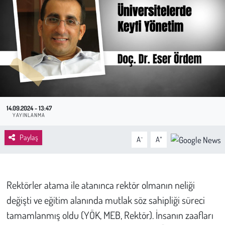
Sağlık
Kadın
Emek
Spor
14.09.2024 - 13:47
YAYINLANMA
Çocuk
Paylaş
-
+
A
A
Kültür Sanat
Bilim - Teknoloji
Rektörler atama ile atanınca rektör olmanın neliği
İnsan Hakları
değişti ve eğitim alanında mutlak söz sahipliği süreci
tamamlanmış oldu (YÖK, MEB, Rektör). İnsanın zaafları
Hayvan Hakları