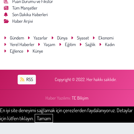
Puan Durumu ve Fikstür
Tüm Manşetler
Son Dakika Haberleri
Haber Arşivi
Gündem
Yazarlar
Dünya
Siyaset
Ekonomi
Yerel Haberler
Yaşam
Eğitim
Sağlık
Kadın
Eğlence
Künye
RSS
Copyright © 2022. Her hakkı saklıdır.
Haber Yazılımı:
TE Bilişim
En iyi site deneyimi sağlamak için çerezlerden faydalanıyoruz. Detaylar
için lütfen tıklayın.
Tamam