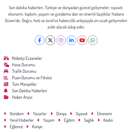
Son dakika haberleri, Türkiye ve dünyadan güncel gelişmeler; siyaset,
ekonomi, toplum, yaşam ve gündeme dair en önemli başlıklar Habere
Güven’de. Doğru, hızlı ve tarafsız habercilik anlayışıyla en sıcak gelişmeleri
anlık olarak takip edin.
Nöbetçi Eczaneler
Hava Durumu
Trafik Durumu
Puan Durumu ve Fikstür
Tüm Manşetler
Son Dakika Haberleri
Haber Arşivi
Gündem
Yazarlar
Dünya
Siyaset
Ekonomi
Yerel Haberler
Yaşam
Eğitim
Sağlık
Kadın
Eğlence
Künye