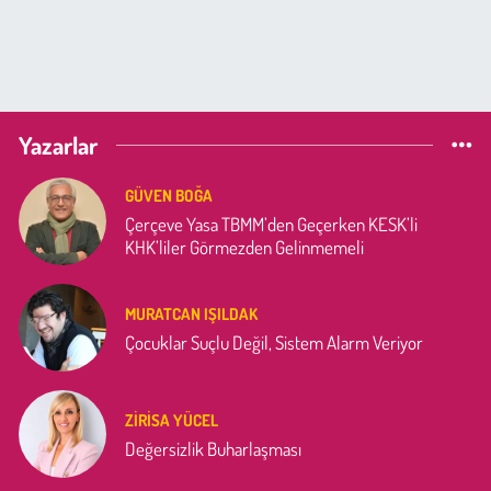
Yazarlar
GÜVEN BOĞA
Çerçeve Yasa TBMM’den Geçerken KESK’li
KHK’liler Görmezden Gelinmemeli
MURATCAN IŞILDAK
Çocuklar Suçlu Değil, Sistem Alarm Veriyor
ZIRISA YÜCEL
Değersizlik Buharlaşması