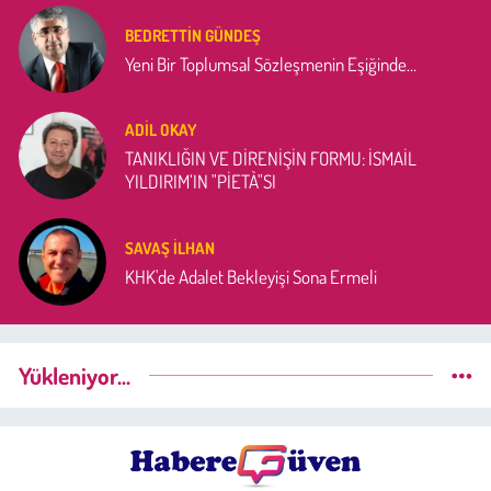
BEDRETTIN GÜNDEŞ
Yeni Bir Toplumsal Sözleşmenin Eşiğinde…
ADIL OKAY
TANIKLIĞIN VE DİRENİŞİN FORMU: İSMAİL
YILDIRIM’IN "PİETÀ"SI
SAVAŞ İLHAN
KHK'de Adalet Bekleyişi Sona Ermeli
Yükleniyor...