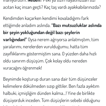
acıtan kaç insan geçti? Kaç taş vardı ayakkabılarınızda?
Çevre
Kendimden kaçarken kendimi kovaladığımı fark
Galeri
ettiğimde anladım aslında.
“Bazı mutsuzluklar aslında
bir şeyin yokluğundan değil bazı şeylerin
Günün İçinden
varlığından!”
Oysa nerem ağrıyorsa anlatmıştım, tüm
yaralarımı, nerelerden vurulduğumu, hatta tüm
Vefat İlanları
zayıflıklarımı göstermiştim sana. O yüzden daha hızlı
Tarih
oldu sanırım düşüşüm. Çok kolay oldu nereden
vuracağını öğrenmek!
Hukuk
Beynimde koşturup duran sana dair tüm düşünceler
Tarım
kelimelere dökülmeden sızıp gittiler. Ben fazla ayıktım
halbuki, içmişliğim dünden kalma…! Yine de birlikte
Son Dakika
düşüyorduk inceden. Tüm düşüşlerin sebebi olduğunu