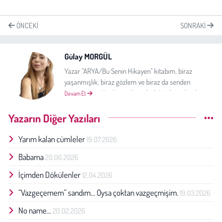
ÖNCEKI
SONRAKI
Gülay MORGÜL
Yazar "ARYA/Bu Senin Hikayen" kitabım, biraz
yaşanmışlık, biraz gözlem ve biraz da senden
birşeyler var. Ne dersin, bu yolculukta bana katılır
Devam Et
mısın?
Yazarın Diğer Yazıları
Yarım kalan cümleler
19.07.2026
Babama
20.06.2026
İçimden Dökülenler
12.04.2026
“Vazgeçemem” sandım… Oysa çoktan vazgeçmişim.
19.03.2026
No name...
20.02.2026