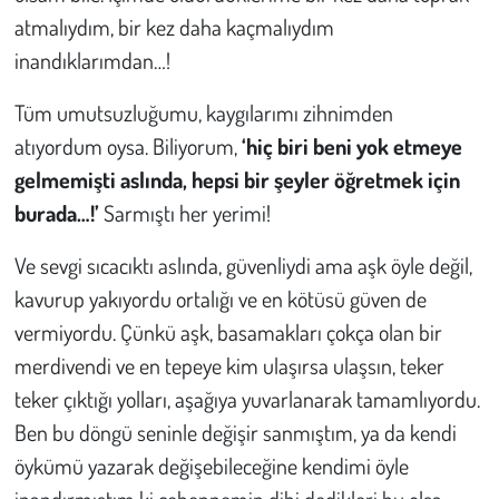
atmalıydım, bir kez daha kaçmalıydım
inandıklarımdan…!
Tüm umutsuzluğumu, kaygılarımı zihnimden
atıyordum oysa. Biliyorum,
‘hiç biri beni yok etmeye
gelmemişti aslında, hepsi bir şeyler öğretmek için
burada…!’
Sarmıştı her yerimi!
Ve sevgi sıcacıktı aslında, güvenliydi ama aşk öyle değil,
kavurup yakıyordu ortalığı ve en kötüsü güven de
vermiyordu. Çünkü aşk, basamakları çokça olan bir
merdivendi ve en tepeye kim ulaşırsa ulaşsın, teker
teker çıktığı yolları, aşağıya yuvarlanarak tamamlıyordu.
Ben bu döngü seninle değişir sanmıştım, ya da kendi
öykümü yazarak değişebileceğine kendimi öyle
inandırmıştım ki cehennemin dibi dedikleri bu olsa