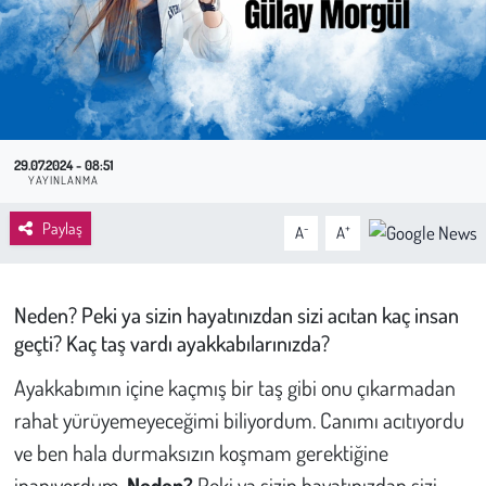
Sağlık
Kadın
Emek
29.07.2024 - 08:51
YAYINLANMA
Spor
Paylaş
-
+
A
A
Çocuk
Neden? Peki ya sizin hayatınızdan sizi acıtan kaç insan
Kültür Sanat
geçti? Kaç taş vardı ayakkabılarınızda?
Bilim - Teknoloji
Ayakkabımın içine kaçmış bir taş gibi onu çıkarmadan
rahat yürüyemeyeceğimi biliyordum. Canımı acıtıyordu
İnsan Hakları
ve ben hala durmaksızın koşmam gerektiğine
Hayvan Hakları
inanıyordum.
Neden?
Peki ya sizin hayatınızdan sizi