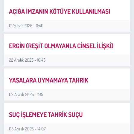
AÇIĞA İMZANIN KÖTÜYE KULLANILMASI
Sağlık
Kadın
01 Şubat 2026 - 11:40
Emek
ERGİN (REŞİT OLMAYANLA CİNSEL İLİŞKİ)
Spor
22 Aralık 2025 - 16:45
Çocuk
YASALARA UYMAMAYA TAHRİK
Kültür Sanat
07 Aralık 2025 - 11:15
Bilim - Teknoloji
SUÇ İŞLEMEYE TAHRİK SUÇU
İnsan Hakları
03 Aralık 2025 - 14:07
Hayvan Hakları