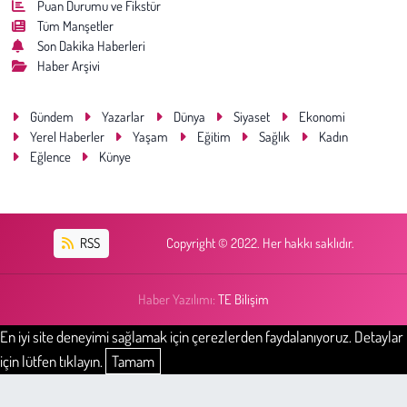
Puan Durumu ve Fikstür
Tüm Manşetler
Son Dakika Haberleri
Haber Arşivi
Gündem
Yazarlar
Dünya
Siyaset
Ekonomi
Yerel Haberler
Yaşam
Eğitim
Sağlık
Kadın
Eğlence
Künye
RSS
Copyright © 2022. Her hakkı saklıdır.
Haber Yazılımı:
TE Bilişim
En iyi site deneyimi sağlamak için çerezlerden faydalanıyoruz. Detaylar
için lütfen tıklayın.
Tamam