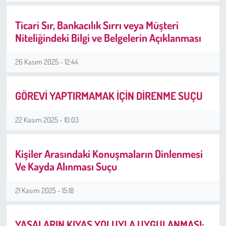
Ticari Sır, Bankacılık Sırrı veya Müşteri
Çevre
Niteliğindeki Bilgi ve Belgelerin Açıklanması
Galeri
26 Kasım 2025 - 12:44
Günün İçinden
GÖREVİ YAPTIRMAMAK İÇİN DİRENME SUÇU
Vefat İlanları
22 Kasım 2025 - 10:03
Tarih
Kişiler Arasındaki Konuşmaların Dinlenmesi
Hukuk
Ve Kayda Alınması Suçu
Tarım
21 Kasım 2025 - 15:18
Son Dakika
YASALARIN KIYAS YOLUYLA UYGULANMASI: