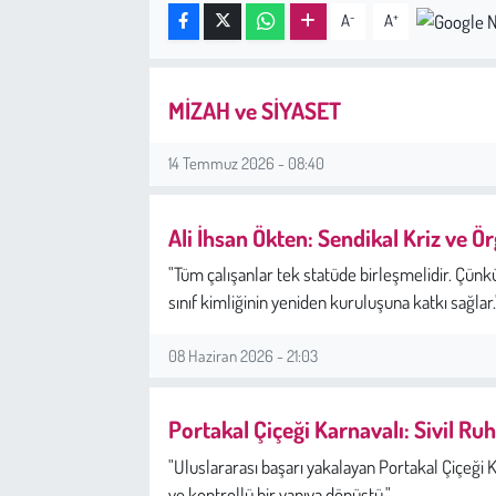
2015 yılında doçent un
-
+
A
A
araştırma hastanesi 
Sağlık
etmektedir. bilimsel h
çok farklı fotoğraf pr
Kadın
MİZAH ve SİYASET
fotoğraf sanatı üzeri
Emek
14 Temmuz 2026 - 08:40
Spor
Ali İhsan Ökten: Sendikal Kriz ve 
Çocuk
"Tüm çalışanlar tek statüde birleşmelidir. Çünkü
sınıf kimliğinin yeniden kuruluşuna katkı sağlar.
Kültür Sanat
08 Haziran 2026 - 21:03
Bilim - Teknoloji
Portakal Çiçeği Karnavalı: Sivil R
İnsan Hakları
"Uluslararası başarı yakalayan Portakal Çiçeği K
Hayvan Hakları
ve kontrollü bir yapıya dönüştü."