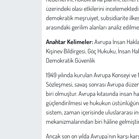
Kent
üzerindeki olası etkilerini incelemektedi
demokratik meşruiyet, subsidiarite ilkesi
Eğlence
arasındaki gerilim alanları analiz edilme
Anahtar Kelimeler:
Avrupa İnsan Hakla
Kişinev Bildirgesi, Göç Hukuku, İnsan H
Demokratik Güvenlik
1949 yılında kurulan Avrupa Konseyi ve 
Sözleşmesi, savaş sonrası Avrupa düzeni
biri olmuştur. Avrupa kıtasında insan h
güçlendirilmesi ve hukukun üstünlüğün
sistem, zaman içerisinde uluslararası i
mekanizmalarından biri hâline gelmiştir
Ancak son on yılda Avrupa'nın karşı karş