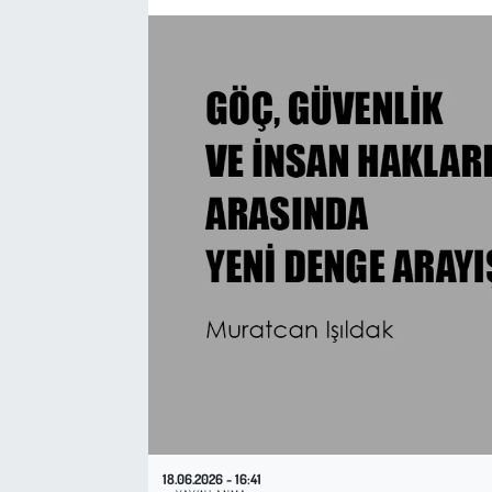
Sağlık
Kadın
Emek
Spor
Çocuk
Kültür Sanat
Bilim - Teknoloji
İnsan Hakları
18.06.2026 - 16:41
Hayvan Hakları