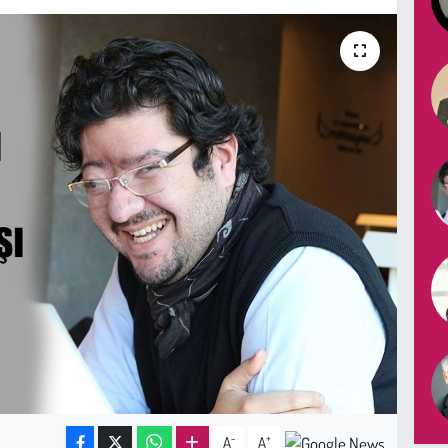
-
+
A
A