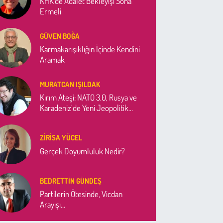
KHK'de Adalet Bekleyişi Sona
Ermeli
GÜVEN BOĞA
Karmakarışıklığın İçinde Kendini
Aramak
MURATCAN IŞILDAK
Kırım Ateşi: NATO 3.0, Rusya ve
Karadeniz’de Yeni Jeopolitik
Denklem
ZIRISA YÜCEL
Gerçek Doyumluluk Nedir?
BEDRETTIN GÜNDEŞ
Partilerin Ötesinde, Vicdan
Arayışı…