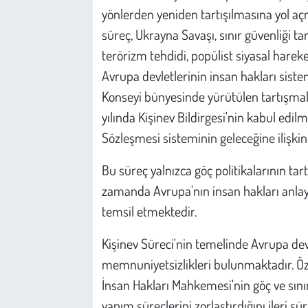
yönlerden yeniden tartışılmasına yol açm
süreç, Ukrayna Savaşı, sınır güvenliği ta
terörizm tehdidi, popülist siyasal hareke
Avrupa devletlerinin insan hakları siste
Konseyi bünyesinde yürütülen tartışma
yılında Kişinev Bildirgesi'nin kabul edi
Sözleşmesi sisteminin geleceğine ilişk
Bu süreç yalnızca göç politikalarının tartı
zamanda Avrupa'nın insan hakları anlayış
temsil etmektedir.
Kişinev Süreci'nin temelinde Avrupa devl
memnuniyetsizlikleri bulunmaktadır. Özel
İnsan Hakları Mahkemesi'nin göç ve sınır
yapım süreçlerini zorlaştırdığını ileri s