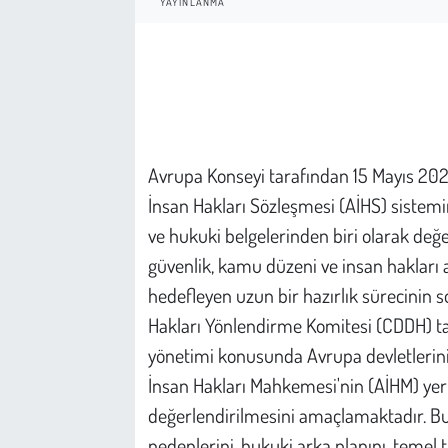
YAYINLANMA
Çevre
Galeri
Günün İçinden
Avrupa Konseyi tarafından 15 Mayıs 2026
Vefat İlanları
İnsan Hakları Sözleşmesi (AİHS) sistemini
ve hukuki belgelerinden biri olarak değer
Tarih
güvenlik, kamu düzeni ve insan hakları a
hedefleyen uzun bir hazırlık sürecinin 
Hukuk
Hakları Yönlendirme Komitesi (CDDH) tar
Tarım
yönetimi konusunda Avrupa devletlerinin
İnsan Hakları Mahkemesi'nin (AİHM) yerle
Son Dakika
değerlendirilmesini amaçlamaktadır. Bu ç
nedenlerini, hukuki arka planını, temel t