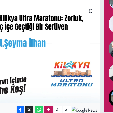
-
+
A
A