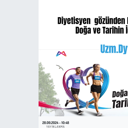
Sağlık
Kadın
Emek
Spor
Çocuk
Kültür Sanat
Bilim - Teknoloji
İnsan Hakları
28.09.2024 - 10:48
Hayvan Hakları
YAYINLANMA