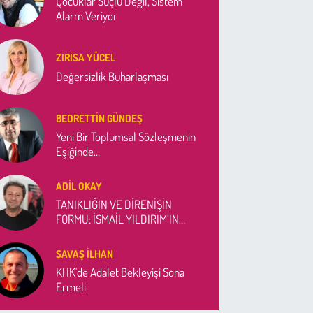
Çocuklar Suçlu Değil, Sistem
Alarm Veriyor
ZIRISA YÜCEL
Değersizlik Buharlaşması
BEDRETTIN GÜNDEŞ
Yeni Bir Toplumsal Sözleşmenin
Eşiğinde…
ADIL OKAY
TANIKLIĞIN VE DİRENİŞİN
FORMU: İSMAİL YILDIRIM’IN
"PİETÀ"SI
SAVAŞ İLHAN
KHK'de Adalet Bekleyişi Sona
Ermeli