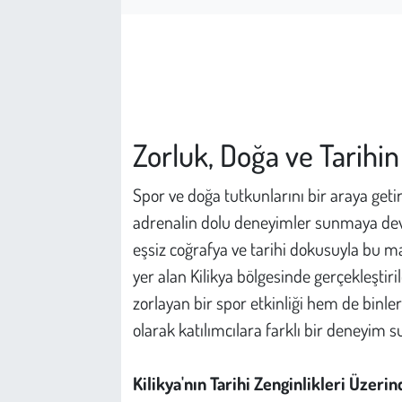
Çevre
Galeri
Günün İçinden
Zorluk, Doğa ve Tarihin
Vefat İlanları
Spor ve doğa tutkunlarını bir araya geti
adrenalin dolu deneyimler sunmaya dev
Tarih
eşsiz coğrafya ve tarihi dokusuyla bu ma
Hukuk
yer alan Kilikya bölgesinde gerçekleştir
zorlayan bir spor etkinliği hem de binlerc
Tarım
olarak katılımcılara farklı bir deneyim s
Son Dakika
Kilikya'nın Tarihi Zenginlikleri Üzeri