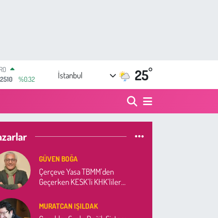
°
ERLİN
25
İstanbul
,4811
%0.38
AM ALTIN
60.55
%0
ST100
.779
%-14
TCOIN
azarlar
.840,97
%-0.15
LAR
,7436
%0.18
GÜVEN BOĞA
RO
Çerçeve Yasa TBMM’den
,2510
%0.32
Geçerken KESK’li KHK’liler
Görmezden Gelinmemeli
MURATCAN IŞILDAK