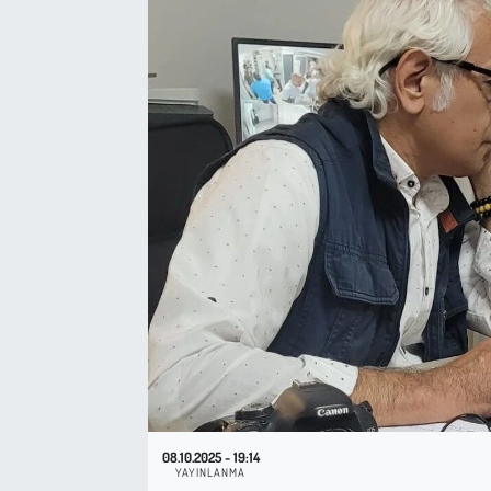
Sağlık
Kadın
Emek
Spor
Çocuk
Kültür Sanat
Bilim - Teknoloji
İnsan Hakları
08.10.2025 - 19:14
YAYINLANMA
Hayvan Hakları