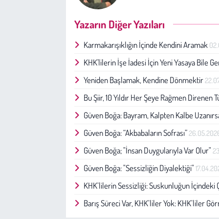
Yazarın Diğer Yazıları
Karmakarışıklığın İçinde Kendini Aramak
02
KHK'lilerin İşe İadesi İçin Yeni Yasaya Bile 
Yeniden Başlamak, Kendine Dönmektir
22.0
Bu Şiir, 10 Yıldır Her Şeye Rağmen Direnen 
Güven Boğa: Bayram, Kalpten Kalbe Uzanır
Güven Boğa: “Akbabaların Sofrası”
26.05.202
Güven Boğa; "İnsan Duygularıyla Var Olur"
2
Güven Boğa: "Sessizliğin Diyalektiği"
17.04.2
KHK’lilerin Sessizliği: Suskunluğun İçindeki 
Barış Süreci Var, KHK’liler Yok: KHK’liler G