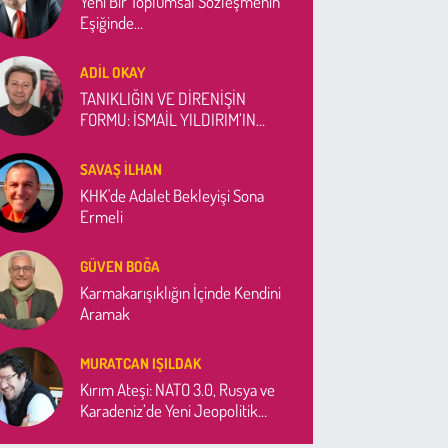
Yeni Bir Toplumsal Sözleşmenin
Eşiğinde…
ADIL OKAY
TANIKLIĞIN VE DİRENİŞİN
FORMU: İSMAİL YILDIRIM’IN
"PİETÀ"SI
SAVAŞ İLHAN
KHK'de Adalet Bekleyişi Sona
Ermeli
GÜVEN BOĞA
Karmakarışıklığın İçinde Kendini
Aramak
MURATCAN IŞILDAK
Kırım Ateşi: NATO 3.0, Rusya ve
Karadeniz’de Yeni Jeopolitik
Denklem