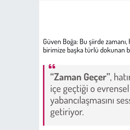
Çevre
Galeri
Güven Boğa: Bu şiirde zamanı, 
Günün İçinden
birimize başka türlü dokunan b
Vefat İlanları
Tarih
“Zaman Geçer”
, hat
içe geçtiği o evrensel
Hukuk
yabancılaşmasını sessi
Tarım
getiriyor.
Son Dakika