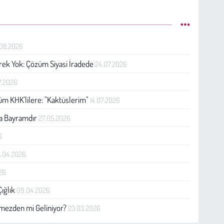
.08.2026
Gerek Yok: Çözüm Siyasi İradede
24.07.2026
7.2026
Tüm KHK'lilere: "Kaktüslerim"
14.07.2026
sa Bayramdır
27.05.2026
6
3.04.2026
026
Çığlık
09.04.2026
örmezden mi Geliniyor?
23.03.2026