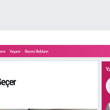
omi
Yaşam
Resmi Reklam
Y
eçer