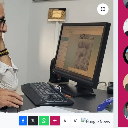
-
+
A
A